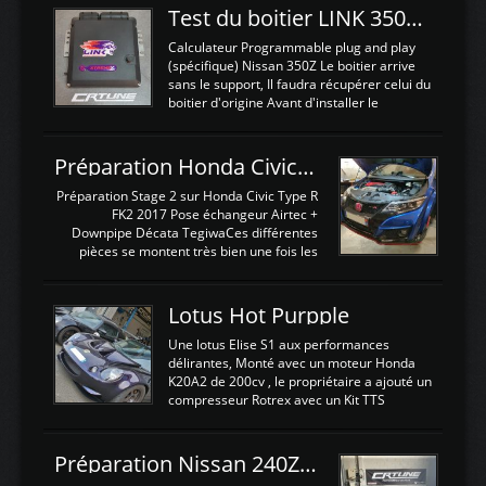
Test du boitier LINK 350Z Plugin ECU
Calculateur Programmable plug and play
(spécifique) Nissan 350Z Le boitier arrive
sans le support, Il faudra récupérer celui du
boitier d'origine Avant d'installer le
calculateur dans la voiture, nous allons
connecter le harness d'extension afin
d'envoyer l'information de la large bande
Préparation Honda Civic Type R FK2
dans le boitier. sydney sweeney deepfake
La sortie 0-5V de l'afr sera connectée sur
Préparation Stage 2 sur Honda Civic Type R
l'entrée AN Volt 8 et GndAN pour
FK2 2017 Pose échangeur Airtec +
Analogique, et Volt car l'information est une
Downpipe Décata TegiwaCes différentes
tension (Pas une résistance variable d'un
pièces se montent très bien une fois les
capteur de pression ou de température Il
passages de roues et l'imposant fond plat
est temps de brancher le ...
déposé. L'échangeur massif demande une
légere découpe du plastique inferieur,
Lotus Hot Purpple
negénant en rien la structure ou le
fonctionnement du fond plat. Une
Une lotus Elise S1 aux performances
reprogrammation Stage 2 est faite sur le
délirantes, Monté avec un moteur Honda
calculateur d'origine. Une alternative
K20A2 de 200cv , le propriétaire a ajouté un
économique au passage sur Hondata
compresseur Rotrex avec un Kit TTS
FlashproFK2 / Fk8. La Civic développe
performance . La puissance n'étant "que"
d'origine 310cv et 400Nn , Une fois
de 300cv, David a décidé de fiabiliser et
reprogrammé et les ...
d'augmenter la puissance de son moteur:
Préparation Nissan 240Z SR20DET
un watercooler a été ajouté. 300Cv sans