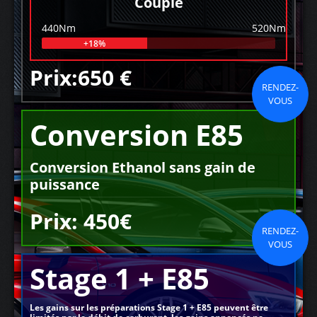
Couple
440Nm
520Nm
+18%
Prix:650 €
RENDEZ-
VOUS
Conversion E85
Conversion Ethanol sans gain de
puissance
Prix: 450€
RENDEZ-
VOUS
Stage 1 + E85
Les gains sur les préparations Stage 1 + E85 peuvent être