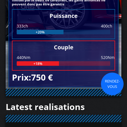
limités par le débit de carburant, les gains annoncés ne
peuvent donc pas être garantis
Puissance
333ch
400ch
+20%
Couple
440Nm
520Nm
+18%
Prix:750 €
RENDEZ-
VOUS
Latest realisations