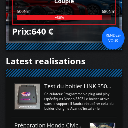
Couple
500Nm
680Nm
+36%
Prix:640 €
RENDEZ-
VOUS
Latest realisations
Test du boitier LINK 350Z Plugin ECU
Calculateur Programmable plug and play
(spécifique) Nissan 350Z Le boitier arrive
sans le support, Il faudra récupérer celui du
boitier d'origine Avant d'installer le
calculateur dans la voiture, nous allons
connecter le harness d'extension afin
d'envoyer l'information de la large bande
Préparation Honda Civic Type R FK2
dans le boitier. sydney sweeney deepfake