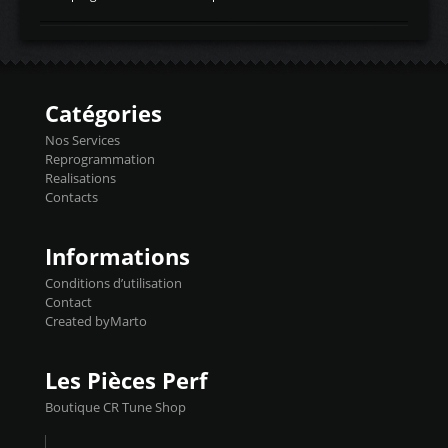
temperaturetemperature d'air
Reprog SP + Flashpro 1130€ TTC Reprog
d'admissiontemp ex. pour atmo -30- 80°C
E85 + Débridage injecteurs + Flashpro
moteurs suralsECT/CTSengine coolant
1220€ TTC Reprog E85 + SP98 + Débridage
temperaturetemperature ldr moteurtemp
Injecteurs + Flashpro 1370€ TTC Le
ex. a froid 80-100°C a ...
Flashpro permet un accès complet à tous
les paramètres moteur et ainsi une gestion
Catégories
précise et performante. Vous pourrez
basculer de la carto sans plomb à Ethanol à
Nos Services
l'aide du flashpro OPTION ECONOMIQUES
Reprogrammation
Reprog SP 98 sur le calculateur d'origine
Realisations
450€ TTC Un gain d'environ 10cv et 15nm
Contacts
...
Informations
Conditions d’utilisation
Contact
Created byMarto
Les Pièces Perf
Boutique CR Tune Shop