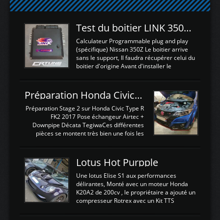
Test du boitier LINK 350Z Plugin ECU
Calculateur Programmable plug and play
(spécifique) Nissan 350Z Le boitier arrive
sans le support, Il faudra récupérer celui du
boitier d'origine Avant d'installer le
calculateur dans la voiture, nous allons
connecter le harness d'extension afin
d'envoyer l'information de la large bande
Préparation Honda Civic Type R FK2
dans le boitier. sydney sweeney deepfake
La sortie 0-5V de l'afr sera connectée sur
Préparation Stage 2 sur Honda Civic Type R
l'entrée AN Volt 8 et GndAN pour
FK2 2017 Pose échangeur Airtec +
Analogique, et Volt car l'information est une
Downpipe Décata TegiwaCes différentes
tension (Pas une résistance variable d'un
pièces se montent très bien une fois les
capteur de pression ou de température Il
passages de roues et l'imposant fond plat
est temps de brancher le ...
déposé. L'échangeur massif demande une
légere découpe du plastique inferieur,
Lotus Hot Purpple
negénant en rien la structure ou le
fonctionnement du fond plat. Une
Une lotus Elise S1 aux performances
reprogrammation Stage 2 est faite sur le
délirantes, Monté avec un moteur Honda
calculateur d'origine. Une alternative
K20A2 de 200cv , le propriétaire a ajouté un
économique au passage sur Hondata
compresseur Rotrex avec un Kit TTS
FlashproFK2 / Fk8. La Civic développe
performance . La puissance n'étant "que"
d'origine 310cv et 400Nn , Une fois
de 300cv, David a décidé de fiabiliser et