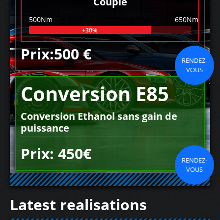
Couple
500Nm
650Nm
+30%
Prix:500 €
RENDEZ-
VOUS
Conversion E85
Conversion Ethanol sans gain de
puissance
Prix: 450€
RENDEZ-
VOUS
Latest realisations