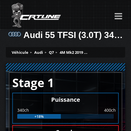
Audi 55 TFSI (3.0T) 340ch
Véhicule
Audi
Q7
4M Mk2 2019 ...
Stage 1
Puissance
340ch
400ch
+18%