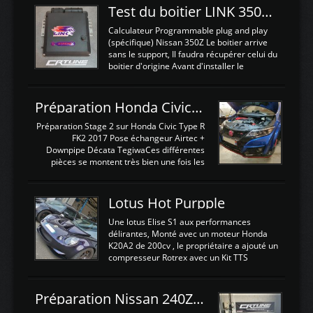
Test du boitier LINK 350Z Plugin ECU
Calculateur Programmable plug and play
(spécifique) Nissan 350Z Le boitier arrive
sans le support, Il faudra récupérer celui du
boitier d'origine Avant d'installer le
calculateur dans la voiture, nous allons
connecter le harness d'extension afin
d'envoyer l'information de la large bande
Préparation Honda Civic Type R FK2
dans le boitier. sydney sweeney deepfake
La sortie 0-5V de l'afr sera connectée sur
Préparation Stage 2 sur Honda Civic Type R
l'entrée AN Volt 8 et GndAN pour
FK2 2017 Pose échangeur Airtec +
Analogique, et Volt car l'information est une
Downpipe Décata TegiwaCes différentes
tension (Pas une résistance variable d'un
pièces se montent très bien une fois les
capteur de pression ou de température Il
passages de roues et l'imposant fond plat
est temps de brancher le ...
déposé. L'échangeur massif demande une
légere découpe du plastique inferieur,
Lotus Hot Purpple
negénant en rien la structure ou le
fonctionnement du fond plat. Une
Une lotus Elise S1 aux performances
reprogrammation Stage 2 est faite sur le
délirantes, Monté avec un moteur Honda
calculateur d'origine. Une alternative
K20A2 de 200cv , le propriétaire a ajouté un
économique au passage sur Hondata
compresseur Rotrex avec un Kit TTS
FlashproFK2 / Fk8. La Civic développe
performance . La puissance n'étant "que"
d'origine 310cv et 400Nn , Une fois
de 300cv, David a décidé de fiabiliser et
reprogrammé et les ...
d'augmenter la puissance de son moteur:
Préparation Nissan 240Z SR20DET
un watercooler a été ajouté. 300Cv sans