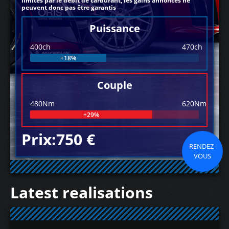
limités par le débit de carburant, les gains annoncés ne
peuvent donc pas être garantis
Puissance
400ch
470ch
+18%
Couple
480Nm
620Nm
+29%
Prix:750 €
RENDEZ-
VOUS
Latest realisations