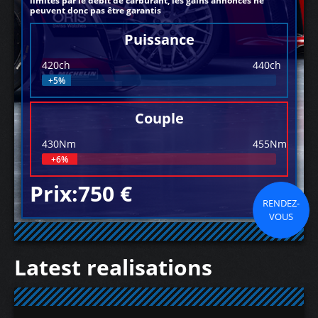
limités par le débit de carburant, les gains annoncés ne
peuvent donc pas être garantis
Puissance
420ch
440ch
+5%
Couple
430Nm
455Nm
+6%
Prix:750 €
RENDEZ-
VOUS
Latest realisations