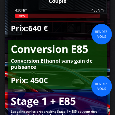
Couple
430Nm
455Nm
+6%
Prix:640 €
RENDEZ-
VOUS
Conversion E85
Conversion Ethanol sans gain de
puissance
Prix: 450€
RENDEZ-
VOUS
Stage 1 + E85
Les gains sur les préparations Stage 1 + E85 peuvent être