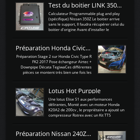
Test du boitier LINK 350Z Plugin ECU
Calculateur Programmable plug and play
(spécifique) Nissan 350Z Le boitier arrive
sans le support, Il faudra récupérer celui du
boitier d'origine Avant d'installer le
calculateur dans la voiture, nous allons
connecter le harness d'extension afin
d'envoyer l'information de la large bande
Préparation Honda Civic Type R FK2
dans le boitier. sydney sweeney deepfake
La sortie 0-5V de l'afr sera connectée sur
Préparation Stage 2 sur Honda Civic Type R
l'entrée AN Volt 8 et GndAN pour
FK2 2017 Pose échangeur Airtec +
Analogique, et Volt car l'information est une
Downpipe Décata TegiwaCes différentes
tension (Pas une résistance variable d'un
pièces se montent très bien une fois les
capteur de pression ou de température Il
passages de roues et l'imposant fond plat
est temps de brancher le ...
déposé. L'échangeur massif demande une
légere découpe du plastique inferieur,
Lotus Hot Purpple
negénant en rien la structure ou le
fonctionnement du fond plat. Une
Une lotus Elise S1 aux performances
reprogrammation Stage 2 est faite sur le
délirantes, Monté avec un moteur Honda
calculateur d'origine. Une alternative
K20A2 de 200cv , le propriétaire a ajouté un
économique au passage sur Hondata
compresseur Rotrex avec un Kit TTS
FlashproFK2 / Fk8. La Civic développe
performance . La puissance n'étant "que"
d'origine 310cv et 400Nn , Une fois
de 300cv, David a décidé de fiabiliser et
reprogrammé et les ...
d'augmenter la puissance de son moteur:
Préparation Nissan 240Z SR20DET
un watercooler a été ajouté. 300Cv sans