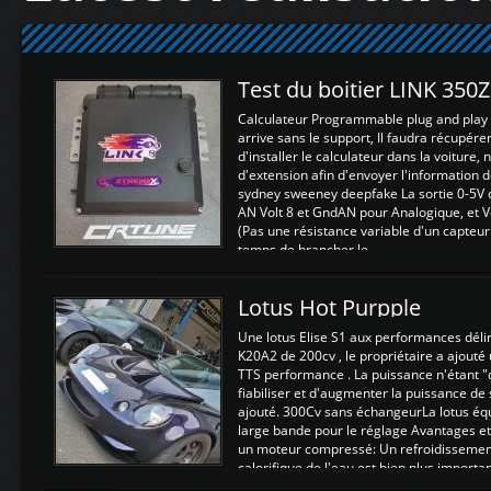
Test du boitier LINK 350
Calculateur Programmable plug and play (
arrive sans le support, Il faudra récupérer
d'installer le calculateur dans la voiture,
d'extension afin d'envoyer l'information d
sydney sweeney deepfake La sortie 0-5V d
AN Volt 8 et GndAN pour Analogique, et Vo
(Pas une résistance variable d'un capteur
temps de brancher le ...
Lotus Hot Purpple
Une lotus Elise S1 aux performances dél
K20A2 de 200cv , le propriétaire a ajouté
TTS performance . La puissance n'étant "
fiabiliser et d'augmenter la puissance de
ajouté. 300Cv sans échangeurLa lotus éq
large bande pour le réglage Avantages et
un moteur compressé: Un refroidissement 
calorifique de l'eau est bien plus importan