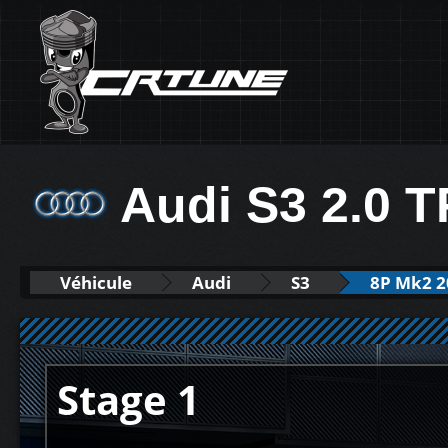
Audi S3 2.0 T
Véhicule
Audi
S3
8P Mk2 2
Stage 1