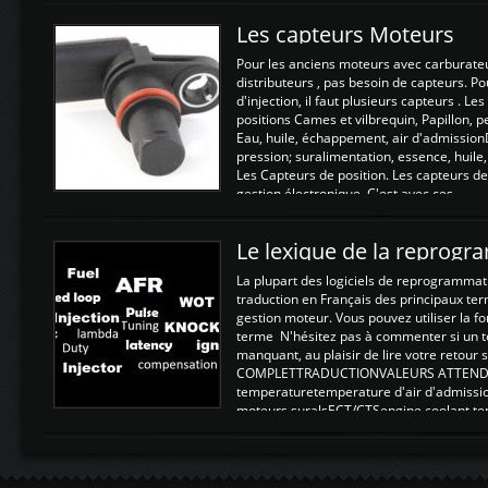
Les capteurs Moteurs
Pour les anciens moteurs avec carburate
distributeurs , pas besoin de capteurs. P
d'injection, il faut plusieurs capteurs . L
positions Cames et vilbrequin, Papillon, 
Eau, huile, échappement, air d'admission
pression; suralimentation, essence, huile,
Les Capteurs de position. Les capteurs de
gestion électronique. C'est avec ces ...
Le lexique de la reprog
La plupart des logiciels de reprogrammati
traduction en Français des principaux te
gestion moteur. Vous pouvez utiliser la fo
terme N'hésitez pas à commenter si un t
manquant, au plaisir de lire votre retou
COMPLETTRADUCTIONVALEURS ATTENDUE
temperaturetemperature d'air d'admissi
moteurs suralsECT/CTSengine coolant t
moteurtemp ex. a froid 80-100°C a ...