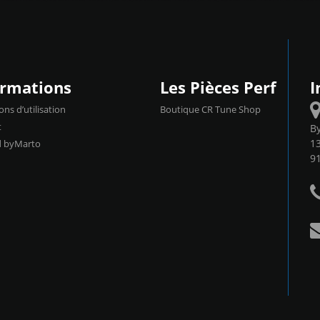
ormations
Les Pièces Perf
I
ons d’utilisation
Boutique CR Tune Shop
t
B
13
d byMarto
9