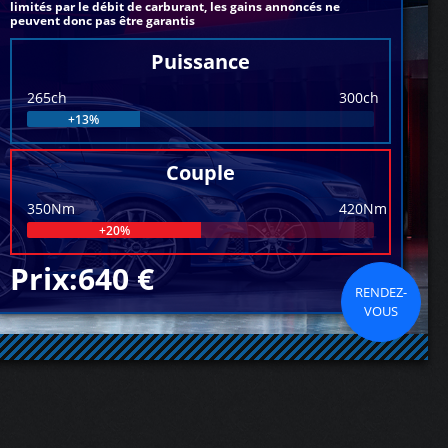
limités par le débit de carburant, les gains annoncés ne
peuvent donc pas être garantis
Puissance
265ch
300ch
+13%
Couple
350Nm
420Nm
+20%
Prix:640 €
RENDEZ-
VOUS