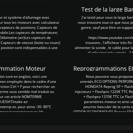
Test de la large B
ur et système d'allumage avec
J'ai testé pour vous la large ba
our tous les moteurs avec calculateur
nous trouvons tout ce que nous p
es capteurs de positions; Capteurs de
genre, sauf peut être un suppor
pedale.Les capteurs de température;
Débimetre (air)Les capteurs de
https://www.youtube.com
 Capteurs de vitesse (boite ou roues)
trouvons , l'afficheur très fin
 position sont indispensables à une
alimenter la sonde , le cable pour l
d'utilisation très simple , 2
rammation Moteur
on sont en anglais, voici une
Nous pouvons vous proposer d
rmes employés dans le cadre d'une
orientés ECO OPTIONS PERFOR
nction Ctrl + F pour rechercher un
HONDATA Reprog SP + Flash
erme vous semble mal traduit ou
injecteurs + Flashpro 1220€ TTC R
r sur cet article NOMTERME
+ Flashpro 1370€ TTC Le Flas
SIATIntake air
paramètres moteur et ainsi u
ontemp ex. pour atmo -30- 80°C
pourrez basculer de la carto s
emperaturetemperature ldr
OPTION ECONOMIQUES Reprog SP 98 