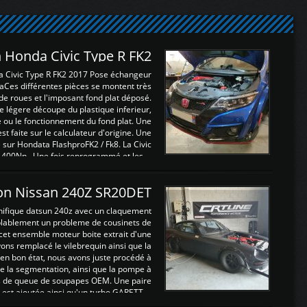
 Honda Civic Type R FK2
a Civic Type R FK2 2017 Pose échangeur
Ces différentes pièces se montent très
de roues et l'imposant fond plat déposé.
légere découpe du plastique inferieur,
e ou le fonctionnement du fond plat. Une
 faite sur le calculateur d'origine. Une
sur Hondata FlashproFK2 / Fk8. La Civic
 400Nn , Une fois reprogrammé et les ...
on Nissan 240Z SR20DET
nifique datsun 240z avec un claquement
blablement un probleme de cousinets de
cet ensemble moteur boite extrait d'une
ns remplacé le vilebrequin ainsi que la
t en bon état, nous avons juste procédé à
 la segmentation, ainsi que la pompe à
ints de queue de soupapes OEM. Une paire
est ajoutée ainsi qu'un turbo GARETT ...