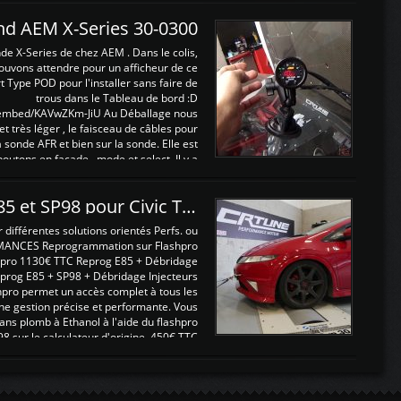
and AEM X-Series 30-0300
nde X-Series de chez AEM . Dans le colis,
ouvons attendre pour un afficheur de ce
t Type POD pour l'installer sans faire de
trous dans le Tableau de bord :D
/embed/KAVwZKm-JiU Au Déballage nous
 et très léger , le faisceau de câbles pour
a sonde AFR et bien sur la sonde. Elle est
 boutons en façade , mode et select. Il y a
différentes fonctions ...
Reprogrammations E85 et SP98 pour Civic Type R FN2
ifférentes solutions orientés Perfs. ou
MANCES Reprogrammation sur Flashpro
pro 1130€ TTC Reprog E85 + Débridage
eprog E85 + SP98 + Débridage Injecteurs
hpro permet un accès complet à tous les
ne gestion précise et performante. Vous
ans plomb à Ethanol à l'aide du flashpro
sur le calculateur d'origine 450€ TTC
Un gain d'environ 10cv et 15nm ...