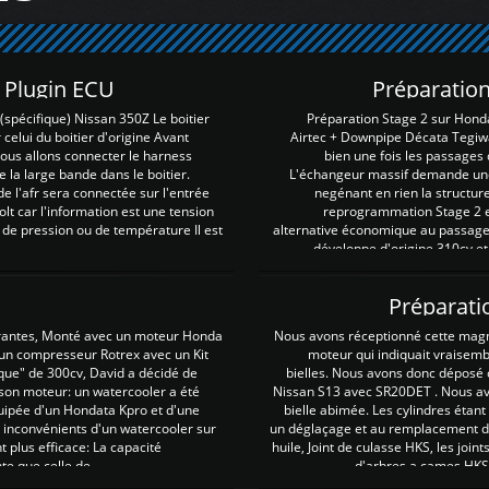
Z Plugin ECU
Préparation
spécifique) Nissan 350Z Le boitier
Préparation Stage 2 sur Hond
 celui du boitier d'origine Avant
Airtec + Downpipe Décata Tegiwa
 nous allons connecter le harness
bien une fois les passages 
e la large bande dans le boitier.
L'échangeur massif demande une 
e l'afr sera connectée sur l'entrée
negénant en rien la structur
lt car l'information est une tension
reprogrammation Stage 2 est
 de pression ou de température Il est
alternative économique au passage 
développe d'origine 310cv et
Préparati
irantes, Monté avec un moteur Honda
Nous avons réceptionné cette mag
 un compresseur Rotrex avec un Kit
moteur qui indiquait vraisem
que" de 300cv, David a décidé de
bielles. Nous avons donc déposé 
 son moteur: un watercooler a été
Nissan S13 avec SR20DET . Nous avo
uipée d'un Hondata Kpro et d'une
bielle abimée. Les cylindres étan
 inconvénients d'un watercooler sur
un déglaçage et au remplacement de
plus efficace: La capacité
huile, Joint de culasse HKS, les jo
te que celle de ...
d'arbres a cames HKS 