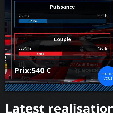
Puissance
265ch
300ch
+13%
Couple
350Nm
420Nm
+20%
Prix:540 €
RENDEZ
VOUS
Latest realisatio