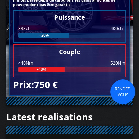
limités par le débit de carburant, les gains annoncés ne
peuvent donc pas être garantis
Puissance
333ch
400ch
+20%
Couple
440Nm
520Nm
+18%
Prix:750 €
RENDEZ-
VOUS
Latest realisations