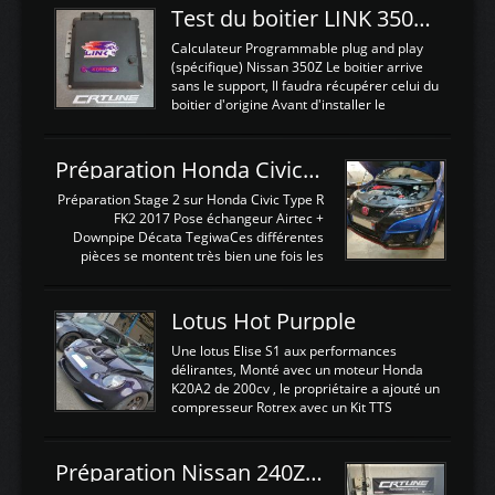
Test du boitier LINK 350Z Plugin ECU
Calculateur Programmable plug and play
(spécifique) Nissan 350Z Le boitier arrive
sans le support, Il faudra récupérer celui du
boitier d'origine Avant d'installer le
calculateur dans la voiture, nous allons
connecter le harness d'extension afin
d'envoyer l'information de la large bande
Préparation Honda Civic Type R FK2
dans le boitier. sydney sweeney deepfake
La sortie 0-5V de l'afr sera connectée sur
Préparation Stage 2 sur Honda Civic Type R
l'entrée AN Volt 8 et GndAN pour
FK2 2017 Pose échangeur Airtec +
Analogique, et Volt car l'information est une
Downpipe Décata TegiwaCes différentes
tension (Pas une résistance variable d'un
pièces se montent très bien une fois les
capteur de pression ou de température Il
passages de roues et l'imposant fond plat
est temps de brancher le ...
déposé. L'échangeur massif demande une
légere découpe du plastique inferieur,
Lotus Hot Purpple
negénant en rien la structure ou le
fonctionnement du fond plat. Une
Une lotus Elise S1 aux performances
reprogrammation Stage 2 est faite sur le
délirantes, Monté avec un moteur Honda
calculateur d'origine. Une alternative
K20A2 de 200cv , le propriétaire a ajouté un
économique au passage sur Hondata
compresseur Rotrex avec un Kit TTS
FlashproFK2 / Fk8. La Civic développe
performance . La puissance n'étant "que"
d'origine 310cv et 400Nn , Une fois
de 300cv, David a décidé de fiabiliser et
reprogrammé et les ...
d'augmenter la puissance de son moteur:
Préparation Nissan 240Z SR20DET
un watercooler a été ajouté. 300Cv sans