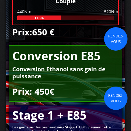
Couple
440Nm
520Nm
+18%
Prix:650 €
RENDEZ-
VOUS
Conversion E85
Conversion Ethanol sans gain de
puissance
Prix: 450€
RENDEZ-
VOUS
Stage 1 + E85
Les gains sur les préparations Stage 1 + E85 peuvent être