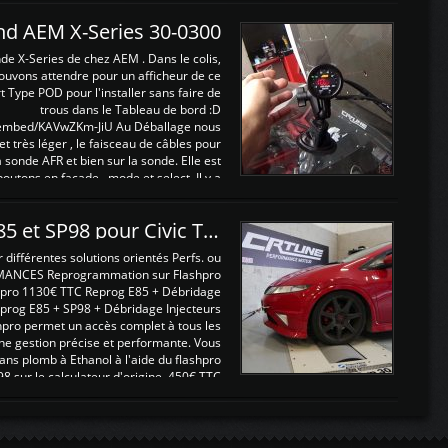
and AEM X-Series 30-0300
nde X-Series de chez AEM . Dans le colis,
ouvons attendre pour un afficheur de ce
t Type POD pour l'installer sans faire de
trous dans le Tableau de bord :D
/embed/KAVwZKm-JiU Au Déballage nous
 et très léger , le faisceau de câbles pour
a sonde AFR et bien sur la sonde. Elle est
 boutons en façade , mode et select. Il y a
différentes fonctions ...
Reprogrammations E85 et SP98 pour Civic Type R FN2
ifférentes solutions orientés Perfs. ou
MANCES Reprogrammation sur Flashpro
pro 1130€ TTC Reprog E85 + Débridage
eprog E85 + SP98 + Débridage Injecteurs
hpro permet un accès complet à tous les
ne gestion précise et performante. Vous
ans plomb à Ethanol à l'aide du flashpro
sur le calculateur d'origine 450€ TTC
Un gain d'environ 10cv et 15nm ...