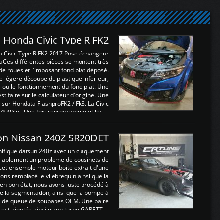
 Honda Civic Type R FK2
a Civic Type R FK2 2017 Pose échangeur
Ces différentes pièces se montent très
de roues et l'imposant fond plat déposé.
légere découpe du plastique inferieur,
e ou le fonctionnement du fond plat. Une
 faite sur le calculateur d'origine. Une
sur Hondata FlashproFK2 / Fk8. La Civic
 400Nn , Une fois reprogrammé et les ...
on Nissan 240Z SR20DET
nifique datsun 240z avec un claquement
blablement un probleme de cousinets de
cet ensemble moteur boite extrait d'une
ns remplacé le vilebrequin ainsi que la
t en bon état, nous avons juste procédé à
 la segmentation, ainsi que la pompe à
ints de queue de soupapes OEM. Une paire
est ajoutée ainsi qu'un turbo GARETT ...