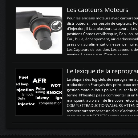
Les capteurs Moteurs
Pour les anciens moteurs avec carburate
distributeurs , pas besoin de capteurs. P
d'injection, il faut plusieurs capteurs . L
positions Cames et vilbrequin, Papillon, 
Eau, huile, échappement, air d'admission
pression; suralimentation, essence, huile,
Les Capteurs de position. Les capteurs de
gestion électronique. C'est avec ces ...
Le lexique de la reprog
La plupart des logiciels de reprogrammati
traduction en Français des principaux te
gestion moteur. Vous pouvez utiliser la fo
terme N'hésitez pas à commenter si un t
manquant, au plaisir de lire votre retou
COMPLETTRADUCTIONVALEURS ATTENDUE
temperaturetemperature d'air d'admissi
moteurs suralsECT/CTSengine coolant t
moteurtemp ex. a froid 80-100°C a ...