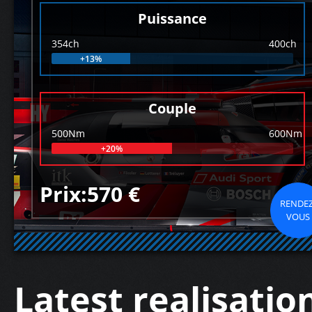
Puissance
354ch
400ch
+13%
Couple
500Nm
600Nm
+20%
Prix:570 €
RENDEZ
VOUS
Latest realisatio