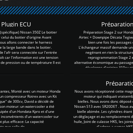
Z Plugin ECU
Préparation
spécifique) Nissan 350Z Le boitier
Préparation Stage 2 sur Hond
 celui du boitier d'origine Avant
Airtec + Downpipe Décata Tegiwa
 nous allons connecter le harness
bien une fois les passages 
e la large bande dans le boitier.
L'échangeur massif demande une 
e l'afr sera connectée sur l'entrée
negénant en rien la structur
lt car l'information est une tension
reprogrammation Stage 2 est
 de pression ou de température Il est
alternative économique au passage 
développe d'origine 310cv et
Préparati
irantes, Monté avec un moteur Honda
Nous avons réceptionné cette mag
 un compresseur Rotrex avec un Kit
moteur qui indiquait vraisem
que" de 300cv, David a décidé de
bielles. Nous avons donc déposé 
 son moteur: un watercooler a été
Nissan S13 avec SR20DET . Nous avo
uipée d'un Hondata Kpro et d'une
bielle abimée. Les cylindres étan
 inconvénients d'un watercooler sur
un déglaçage et au remplacement de
plus efficace: La capacité
huile, Joint de culasse HKS, les jo
te que celle de ...
d'arbres a cames HKS 