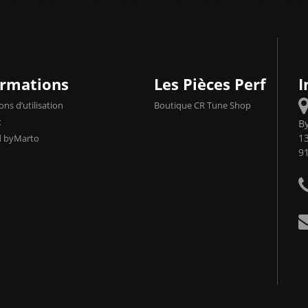
ormations
Les Pièces Perf
I
ons d’utilisation
Boutique CR Tune Shop
t
B
13
d byMarto
9