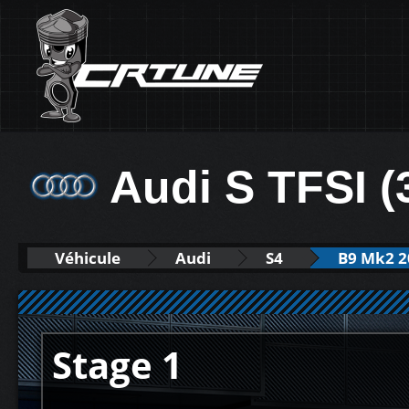
Audi S TFSI (
Véhicule
Audi
S4
B9 Mk2 20
Stage 1