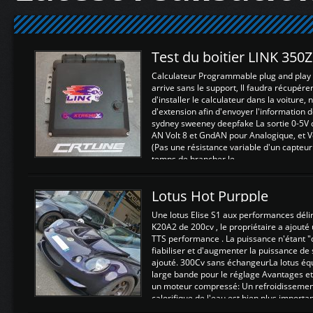
Test du boitier LINK 350
Calculateur Programmable plug and play (
arrive sans le support, Il faudra récupérer
d'installer le calculateur dans la voiture,
d'extension afin d'envoyer l'information d
sydney sweeney deepfake La sortie 0-5V d
AN Volt 8 et GndAN pour Analogique, et Vo
(Pas une résistance variable d'un capteur
temps de brancher le ...
Lotus Hot Purpple
Une lotus Elise S1 aux performances dél
K20A2 de 200cv , le propriétaire a ajouté
TTS performance . La puissance n'étant "
fiabiliser et d'augmenter la puissance de
ajouté. 300Cv sans échangeurLa lotus éq
large bande pour le réglage Avantages et
un moteur compressé: Un refroidissement 
calorifique de l'eau est bien plus importan