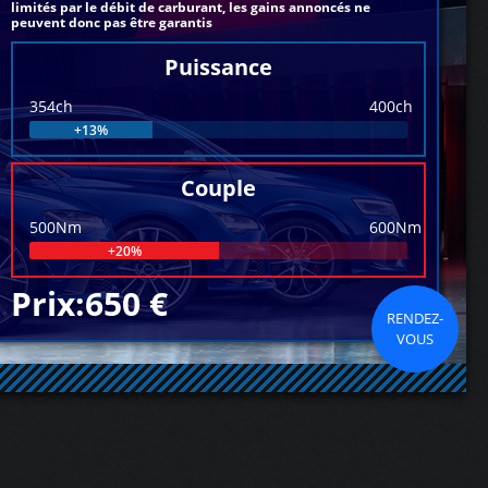
limités par le débit de carburant, les gains annoncés ne
peuvent donc pas être garantis
Puissance
354ch
400ch
+13%
Couple
500Nm
600Nm
+20%
Prix:650 €
RENDEZ-
VOUS