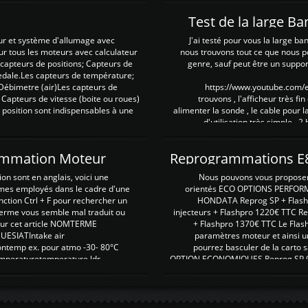
Test de la large B
ur et système d'allumage avec
J'ai testé pour vous la large ba
our tous les moteurs avec calculateur
nous trouvons tout ce que nous p
es capteurs de positions; Capteurs de
genre, sauf peut être un suppor
pedale.Les capteurs de température;
Débimetre (air)Les capteurs de
https://www.youtube.com
 Capteurs de vitesse (boite ou roues)
trouvons , l'afficheur très fin
 position sont indispensables à une
alimenter la sonde , le cable pour l
d'utilisation très simple , 2
rammation Moteur
on sont en anglais, voici une
Nous pouvons vous proposer d
rmes employés dans le cadre d'une
orientés ECO OPTIONS PERFOR
nction Ctrl + F pour rechercher un
HONDATA Reprog SP + Flash
erme vous semble mal traduit ou
injecteurs + Flashpro 1220€ TTC R
r sur cet article NOMTERME
+ Flashpro 1370€ TTC Le Flas
SIATIntake air
paramètres moteur et ainsi u
ontemp ex. pour atmo -30- 80°C
pourrez basculer de la carto s
emperaturetemperature ldr
OPTION ECONOMIQUES Reprog SP 98 