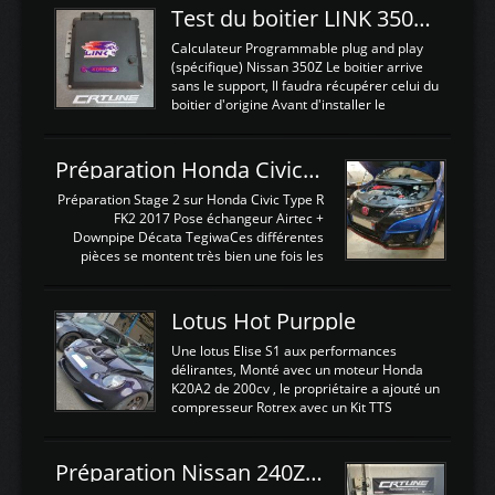
Test du boitier LINK 350Z Plugin ECU
Calculateur Programmable plug and play
(spécifique) Nissan 350Z Le boitier arrive
sans le support, Il faudra récupérer celui du
boitier d'origine Avant d'installer le
calculateur dans la voiture, nous allons
connecter le harness d'extension afin
d'envoyer l'information de la large bande
Préparation Honda Civic Type R FK2
dans le boitier. sydney sweeney deepfake
La sortie 0-5V de l'afr sera connectée sur
Préparation Stage 2 sur Honda Civic Type R
l'entrée AN Volt 8 et GndAN pour
FK2 2017 Pose échangeur Airtec +
Analogique, et Volt car l'information est une
Downpipe Décata TegiwaCes différentes
tension (Pas une résistance variable d'un
pièces se montent très bien une fois les
capteur de pression ou de température Il
passages de roues et l'imposant fond plat
est temps de brancher le ...
déposé. L'échangeur massif demande une
légere découpe du plastique inferieur,
Lotus Hot Purpple
negénant en rien la structure ou le
fonctionnement du fond plat. Une
Une lotus Elise S1 aux performances
reprogrammation Stage 2 est faite sur le
délirantes, Monté avec un moteur Honda
calculateur d'origine. Une alternative
K20A2 de 200cv , le propriétaire a ajouté un
économique au passage sur Hondata
compresseur Rotrex avec un Kit TTS
FlashproFK2 / Fk8. La Civic développe
performance . La puissance n'étant "que"
d'origine 310cv et 400Nn , Une fois
de 300cv, David a décidé de fiabiliser et
reprogrammé et les ...
d'augmenter la puissance de son moteur:
Préparation Nissan 240Z SR20DET
un watercooler a été ajouté. 300Cv sans