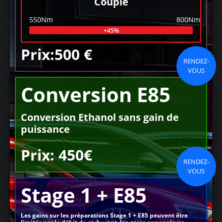
Couple
550Nm
800Nm
+45%
Prix:500 €
RENDEZ-
VOUS
Conversion E85
Conversion Ethanol sans gain de
puissance
Prix: 450€
RENDEZ-
VOUS
Stage 1 + E85
Les gains sur les préparations Stage 1 + E85 peuvent être