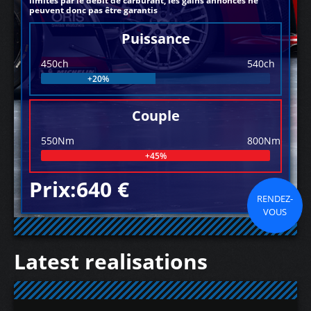
limités par le débit de carburant, les gains annoncés ne
peuvent donc pas être garantis
Puissance
450ch
540ch
+20%
Couple
550Nm
800Nm
+45%
Prix:640 €
RENDEZ-
VOUS
Latest realisations