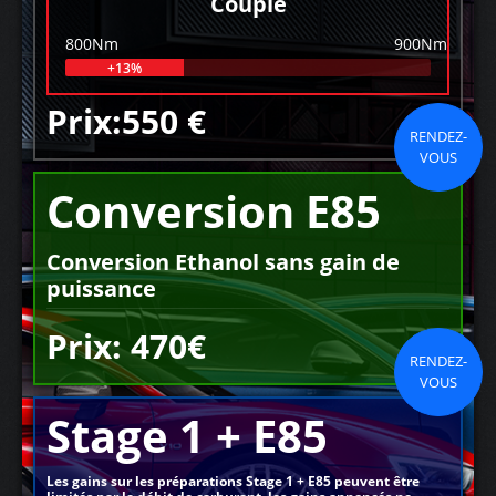
Couple
800Nm
900Nm
+13%
Prix:550 €
RENDEZ-
VOUS
Conversion E85
Conversion Ethanol sans gain de
puissance
Prix: 470€
RENDEZ-
VOUS
Stage 1 + E85
Les gains sur les préparations Stage 1 + E85 peuvent être