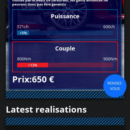
limités par le débit de carburant, les gains annoncés ne
peuvent donc pas être garantis
Puissance
571ch
600ch
+5%
Couple
800Nm
900Nm
+13%
Prix:650 €
RENDEZ-
VOUS
Latest realisations