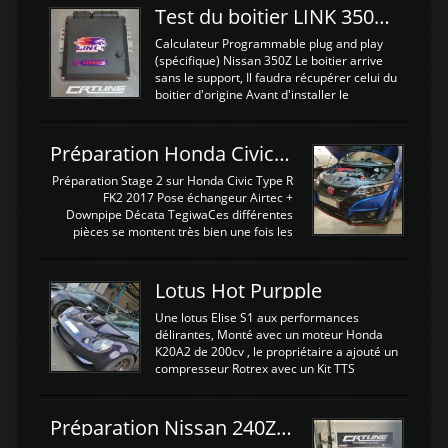
Test du boitier LINK 350Z Plugin ECU
Calculateur Programmable plug and play
(spécifique) Nissan 350Z Le boitier arrive
sans le support, Il faudra récupérer celui du
boitier d'origine Avant d'installer le
calculateur dans la voiture, nous allons
connecter le harness d'extension afin
d'envoyer l'information de la large bande
Préparation Honda Civic Type R FK2
dans le boitier. sydney sweeney deepfake
La sortie 0-5V de l'afr sera connectée sur
Préparation Stage 2 sur Honda Civic Type R
l'entrée AN Volt 8 et GndAN pour
FK2 2017 Pose échangeur Airtec +
Analogique, et Volt car l'information est une
Downpipe Décata TegiwaCes différentes
tension (Pas une résistance variable d'un
pièces se montent très bien une fois les
capteur de pression ou de température Il
passages de roues et l'imposant fond plat
est temps de brancher le ...
déposé. L'échangeur massif demande une
légere découpe du plastique inferieur,
Lotus Hot Purpple
negénant en rien la structure ou le
fonctionnement du fond plat. Une
Une lotus Elise S1 aux performances
reprogrammation Stage 2 est faite sur le
délirantes, Monté avec un moteur Honda
calculateur d'origine. Une alternative
K20A2 de 200cv , le propriétaire a ajouté un
économique au passage sur Hondata
compresseur Rotrex avec un Kit TTS
FlashproFK2 / Fk8. La Civic développe
performance . La puissance n'étant "que"
d'origine 310cv et 400Nn , Une fois
de 300cv, David a décidé de fiabiliser et
reprogrammé et les ...
d'augmenter la puissance de son moteur:
Préparation Nissan 240Z SR20DET
un watercooler a été ajouté. 300Cv sans