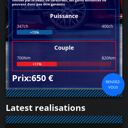
limités par le débit de carburant, les gains annoncés ne
peuvent donc pas être garantis
Puissance
347ch
400ch
+15%
Couple
700Nm
820Nm
+17%
Prix:650 €
RENDEZ-
VOUS
Latest realisations