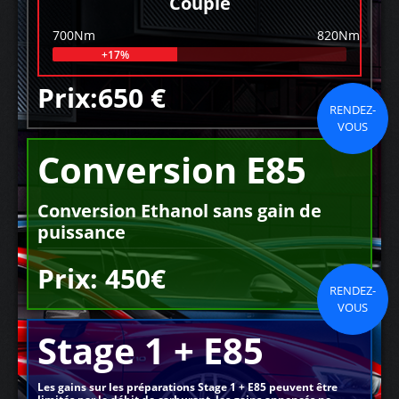
Couple
700Nm
820Nm
+17%
Prix:650 €
RENDEZ-
VOUS
Conversion E85
Conversion Ethanol sans gain de
puissance
Prix: 450€
RENDEZ-
VOUS
Stage 1 + E85
Les gains sur les préparations Stage 1 + E85 peuvent être