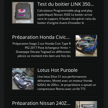
Test du boitier LINK 350Z Plugin ECU
Calculateur Programmable plug and play
(spécifique) Nissan 350Z Le boitier arrive
sans le support, Il faudra récupérer celui du
boitier d'origine Avant d'installer le
calculateur dans la voiture, nous allons
connecter le harness d'extension afin
d'envoyer l'information de la large bande
Préparation Honda Civic Type R FK2
dans le boitier. sydney sweeney deepfake
La sortie 0-5V de l'afr sera connectée sur
Préparation Stage 2 sur Honda Civic Type R
l'entrée AN Volt 8 et GndAN pour
FK2 2017 Pose échangeur Airtec +
Analogique, et Volt car l'information est une
Downpipe Décata TegiwaCes différentes
tension (Pas une résistance variable d'un
pièces se montent très bien une fois les
capteur de pression ou de température Il
passages de roues et l'imposant fond plat
est temps de brancher le ...
déposé. L'échangeur massif demande une
légere découpe du plastique inferieur,
Lotus Hot Purpple
negénant en rien la structure ou le
fonctionnement du fond plat. Une
Une lotus Elise S1 aux performances
reprogrammation Stage 2 est faite sur le
délirantes, Monté avec un moteur Honda
calculateur d'origine. Une alternative
K20A2 de 200cv , le propriétaire a ajouté un
économique au passage sur Hondata
compresseur Rotrex avec un Kit TTS
FlashproFK2 / Fk8. La Civic développe
performance . La puissance n'étant "que"
d'origine 310cv et 400Nn , Une fois
de 300cv, David a décidé de fiabiliser et
reprogrammé et les ...
d'augmenter la puissance de son moteur:
Préparation Nissan 240Z SR20DET
un watercooler a été ajouté. 300Cv sans