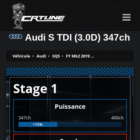
Audi S TDI (3.0D) 347ch
Véhicule
Audi
SQ5
FY Mk2 2019 ...
Stage 1
Puissance
347ch
400ch
+15%