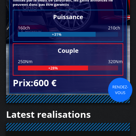
limités par le débit de carburant, les gains annoncés ne
peuvent donc pas être garantis
Puissance
160ch
210ch
+31%
Couple
250Nm
320Nm
+28%
Prix:600 €
RENDEZ-
VOUS
Latest realisations