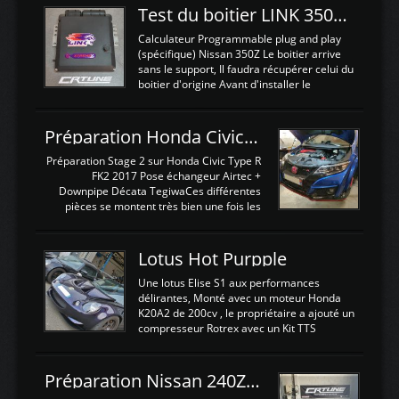
Test du boitier LINK 350Z Plugin ECU
Calculateur Programmable plug and play
(spécifique) Nissan 350Z Le boitier arrive
sans le support, Il faudra récupérer celui du
boitier d'origine Avant d'installer le
calculateur dans la voiture, nous allons
connecter le harness d'extension afin
d'envoyer l'information de la large bande
Préparation Honda Civic Type R FK2
dans le boitier. sydney sweeney deepfake
La sortie 0-5V de l'afr sera connectée sur
Préparation Stage 2 sur Honda Civic Type R
l'entrée AN Volt 8 et GndAN pour
FK2 2017 Pose échangeur Airtec +
Analogique, et Volt car l'information est une
Downpipe Décata TegiwaCes différentes
tension (Pas une résistance variable d'un
pièces se montent très bien une fois les
capteur de pression ou de température Il
passages de roues et l'imposant fond plat
est temps de brancher le ...
déposé. L'échangeur massif demande une
légere découpe du plastique inferieur,
Lotus Hot Purpple
negénant en rien la structure ou le
fonctionnement du fond plat. Une
Une lotus Elise S1 aux performances
reprogrammation Stage 2 est faite sur le
délirantes, Monté avec un moteur Honda
calculateur d'origine. Une alternative
K20A2 de 200cv , le propriétaire a ajouté un
économique au passage sur Hondata
compresseur Rotrex avec un Kit TTS
FlashproFK2 / Fk8. La Civic développe
performance . La puissance n'étant "que"
d'origine 310cv et 400Nn , Une fois
de 300cv, David a décidé de fiabiliser et
reprogrammé et les ...
d'augmenter la puissance de son moteur:
Préparation Nissan 240Z SR20DET
un watercooler a été ajouté. 300Cv sans