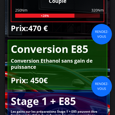
Couple
250Nm
320Nm
+28%
Prix:470 €
RENDEZ-
VOUS
Conversion E85
Conversion Ethanol sans gain de
puissance
Prix: 450€
RENDEZ-
VOUS
Stage 1 + E85
Les gains sur les préparations Stage 1 + E85 peuvent être