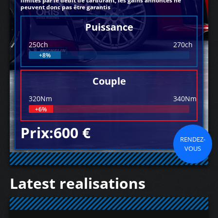
limités par le débit de carburant, les gains annoncés ne
peuvent donc pas être garantis
Puissance
250ch
270ch
+8%
Couple
320Nm
340Nm
+6%
Prix:600 €
RENDEZ-
VOUS
Latest realisations