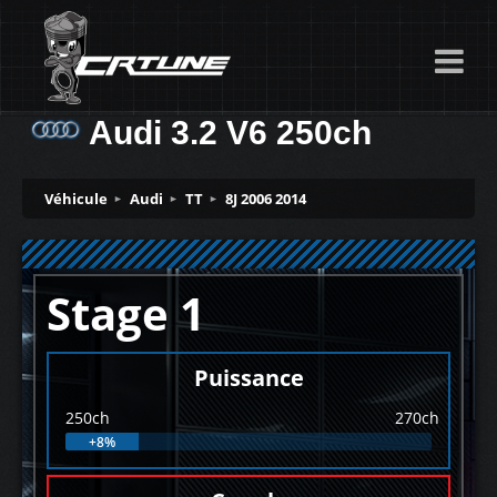
Audi 3.2 V6 250ch
Véhicule
Audi
TT
8J 2006 2014
Stage 1
Puissance
250ch
270ch
+8%