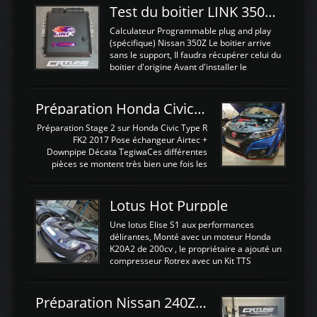
Test du boitier LINK 350Z Plugin ECU
Calculateur Programmable plug and play
(spécifique) Nissan 350Z Le boitier arrive
sans le support, Il faudra récupérer celui du
boitier d'origine Avant d'installer le
calculateur dans la voiture, nous allons
connecter le harness d'extension afin
d'envoyer l'information de la large bande
Préparation Honda Civic Type R FK2
dans le boitier. sydney sweeney deepfake
La sortie 0-5V de l'afr sera connectée sur
Préparation Stage 2 sur Honda Civic Type R
l'entrée AN Volt 8 et GndAN pour
FK2 2017 Pose échangeur Airtec +
Analogique, et Volt car l'information est une
Downpipe Décata TegiwaCes différentes
tension (Pas une résistance variable d'un
pièces se montent très bien une fois les
capteur de pression ou de température Il
passages de roues et l'imposant fond plat
est temps de brancher le ...
déposé. L'échangeur massif demande une
légere découpe du plastique inferieur,
Lotus Hot Purpple
negénant en rien la structure ou le
fonctionnement du fond plat. Une
Une lotus Elise S1 aux performances
reprogrammation Stage 2 est faite sur le
délirantes, Monté avec un moteur Honda
calculateur d'origine. Une alternative
K20A2 de 200cv , le propriétaire a ajouté un
économique au passage sur Hondata
compresseur Rotrex avec un Kit TTS
FlashproFK2 / Fk8. La Civic développe
performance . La puissance n'étant "que"
d'origine 310cv et 400Nn , Une fois
de 300cv, David a décidé de fiabiliser et
reprogrammé et les ...
d'augmenter la puissance de son moteur:
Préparation Nissan 240Z SR20DET
un watercooler a été ajouté. 300Cv sans