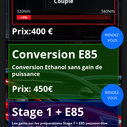
Couple
320Nm
340Nm
+6%
Prix:400 €
RENDEZ-
VOUS
Conversion E85
Conversion Ethanol sans gain de
puissance
Prix: 450€
RENDEZ-
VOUS
Stage 1 + E85
Les gains sur les préparations Stage 1 + E85 peuvent être