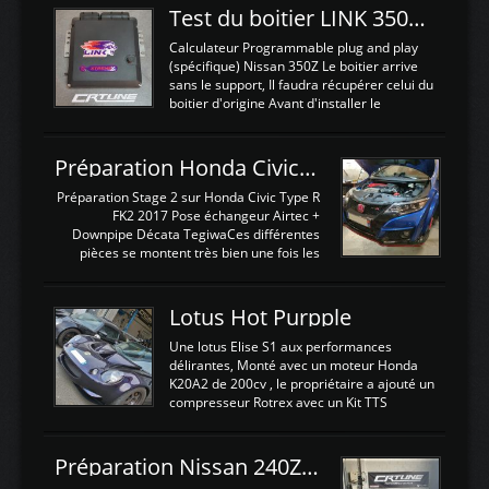
Test du boitier LINK 350Z Plugin ECU
Calculateur Programmable plug and play
(spécifique) Nissan 350Z Le boitier arrive
sans le support, Il faudra récupérer celui du
boitier d'origine Avant d'installer le
calculateur dans la voiture, nous allons
connecter le harness d'extension afin
d'envoyer l'information de la large bande
Préparation Honda Civic Type R FK2
dans le boitier. sydney sweeney deepfake
La sortie 0-5V de l'afr sera connectée sur
Préparation Stage 2 sur Honda Civic Type R
l'entrée AN Volt 8 et GndAN pour
FK2 2017 Pose échangeur Airtec +
Analogique, et Volt car l'information est une
Downpipe Décata TegiwaCes différentes
tension (Pas une résistance variable d'un
pièces se montent très bien une fois les
capteur de pression ou de température Il
passages de roues et l'imposant fond plat
est temps de brancher le ...
déposé. L'échangeur massif demande une
légere découpe du plastique inferieur,
Lotus Hot Purpple
negénant en rien la structure ou le
fonctionnement du fond plat. Une
Une lotus Elise S1 aux performances
reprogrammation Stage 2 est faite sur le
délirantes, Monté avec un moteur Honda
calculateur d'origine. Une alternative
K20A2 de 200cv , le propriétaire a ajouté un
économique au passage sur Hondata
compresseur Rotrex avec un Kit TTS
FlashproFK2 / Fk8. La Civic développe
performance . La puissance n'étant "que"
d'origine 310cv et 400Nn , Une fois
de 300cv, David a décidé de fiabiliser et
reprogrammé et les ...
d'augmenter la puissance de son moteur:
Préparation Nissan 240Z SR20DET
un watercooler a été ajouté. 300Cv sans