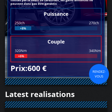
limités par le débit de carburant, les gains annoncés ne
peuvent donc pas être garantis
Puissance
250ch
270ch
+8%
Couple
320Nm
340Nm
+6%
Prix:600 €
RENDEZ-
VOUS
Latest realisations