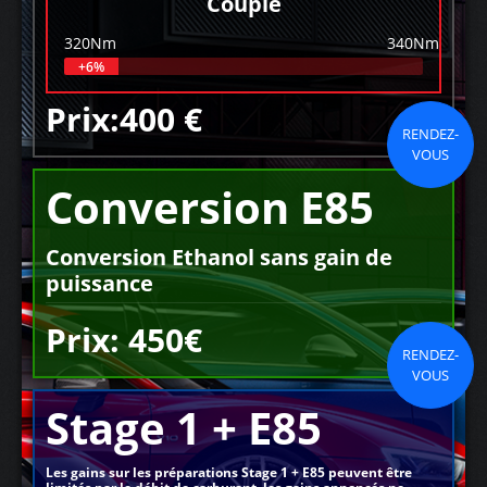
Couple
320Nm
340Nm
+6%
Prix:400 €
RENDEZ-
VOUS
Conversion E85
Conversion Ethanol sans gain de
puissance
Prix: 450€
RENDEZ-
VOUS
Stage 1 + E85
Les gains sur les préparations Stage 1 + E85 peuvent être