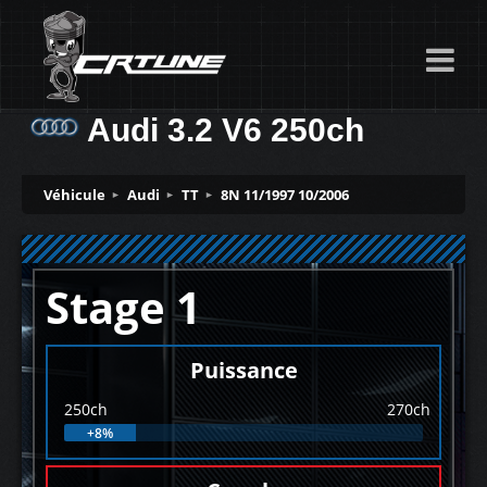
Audi 3.2 V6 250ch
Véhicule
Audi
TT
8N 11/1997 10/2006
Stage 1
Puissance
250ch
270ch
+8%