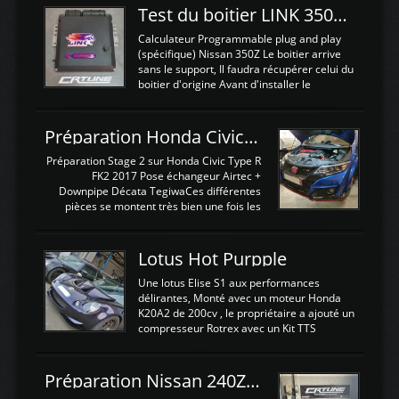
Test du boitier LINK 350Z Plugin ECU
Calculateur Programmable plug and play
(spécifique) Nissan 350Z Le boitier arrive
sans le support, Il faudra récupérer celui du
boitier d'origine Avant d'installer le
calculateur dans la voiture, nous allons
connecter le harness d'extension afin
d'envoyer l'information de la large bande
Préparation Honda Civic Type R FK2
dans le boitier. sydney sweeney deepfake
La sortie 0-5V de l'afr sera connectée sur
Préparation Stage 2 sur Honda Civic Type R
l'entrée AN Volt 8 et GndAN pour
FK2 2017 Pose échangeur Airtec +
Analogique, et Volt car l'information est une
Downpipe Décata TegiwaCes différentes
tension (Pas une résistance variable d'un
pièces se montent très bien une fois les
capteur de pression ou de température Il
passages de roues et l'imposant fond plat
est temps de brancher le ...
déposé. L'échangeur massif demande une
légere découpe du plastique inferieur,
Lotus Hot Purpple
negénant en rien la structure ou le
fonctionnement du fond plat. Une
Une lotus Elise S1 aux performances
reprogrammation Stage 2 est faite sur le
délirantes, Monté avec un moteur Honda
calculateur d'origine. Une alternative
K20A2 de 200cv , le propriétaire a ajouté un
économique au passage sur Hondata
compresseur Rotrex avec un Kit TTS
FlashproFK2 / Fk8. La Civic développe
performance . La puissance n'étant "que"
d'origine 310cv et 400Nn , Une fois
de 300cv, David a décidé de fiabiliser et
reprogrammé et les ...
d'augmenter la puissance de son moteur:
Préparation Nissan 240Z SR20DET
un watercooler a été ajouté. 300Cv sans