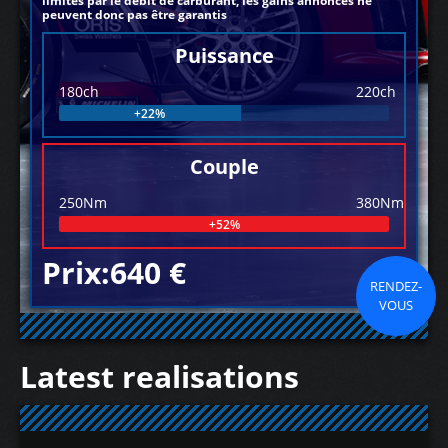
limités par le débit de carburant, les gains annoncés ne
peuvent donc pas être garantis
Puissance
180ch
220ch
+22%
Couple
250Nm
380Nm
+52%
Prix:640 €
RENDEZ-
VOUS
Latest realisations