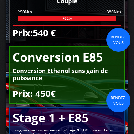
Couple
250Nm
380Nm
+52%
Prix:540 €
RENDEZ-
VOUS
Conversion E85
Conversion Ethanol sans gain de
puissance
Prix: 450€
RENDEZ-
VOUS
Stage 1 + E85
Les gains sur les préparations Stage 1 + E85 peuvent être