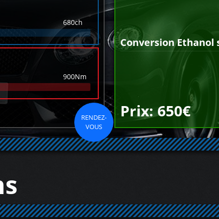
680ch
Conversion Ethanol 
900Nm
Prix: 650€
RENDEZ-
VOUS
ns