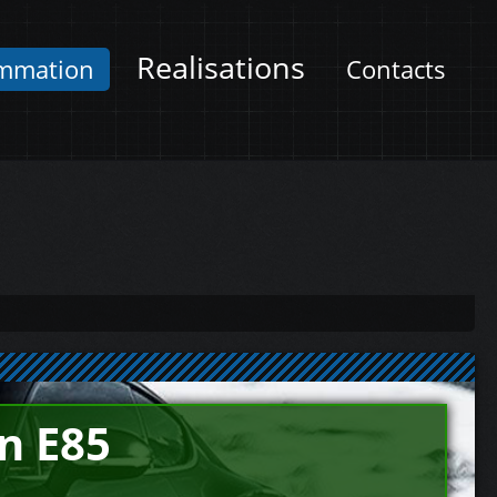
Realisations
mmation
Contacts
n E85