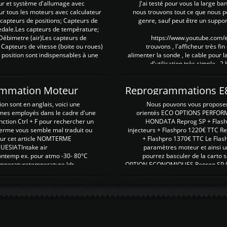
ur et système d'allumage avec
J'ai testé pour vous la large ba
our tous les moteurs avec calculateur
nous trouvons tout ce que nous p
es capteurs de positions; Capteurs de
genre, sauf peut être un suppor
pedale.Les capteurs de température;
Débimetre (air)Les capteurs de
https://www.youtube.com
 Capteurs de vitesse (boite ou roues)
trouvons , l'afficheur très fin
 position sont indispensables à une
alimenter la sonde , le cable pour l
d'utilisation très simple , 2
rammation Moteur
on sont en anglais, voici une
Nous pouvons vous proposer d
rmes employés dans le cadre d'une
orientés ECO OPTIONS PERFOR
nction Ctrl + F pour rechercher un
HONDATA Reprog SP + Flash
erme vous semble mal traduit ou
injecteurs + Flashpro 1220€ TTC R
r sur cet article NOMTERME
+ Flashpro 1370€ TTC Le Flas
SIATIntake air
paramètres moteur et ainsi u
ontemp ex. pour atmo -30- 80°C
pourrez basculer de la carto s
emperaturetemperature ldr
OPTION ECONOMIQUES Reprog SP 98 