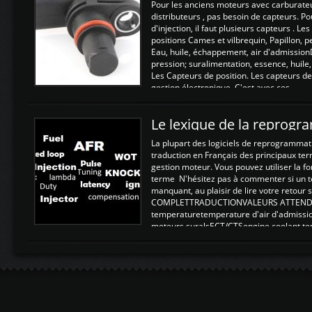
Pour les anciens moteurs avec carburate
distributeurs , pas besoin de capteurs. P
d'injection, il faut plusieurs capteurs . L
positions Cames et vilbrequin, Papillon, 
Eau, huile, échappement, air d'admission
pression; suralimentation, essence, huile,
Les Capteurs de position. Les capteurs de
gestion électronique. C'est avec ces ...
Le lexique de la reprog
La plupart des logiciels de reprogrammati
traduction en Français des principaux te
gestion moteur. Vous pouvez utiliser la fo
terme N'hésitez pas à commenter si un t
manquant, au plaisir de lire votre retou
COMPLETTRADUCTIONVALEURS ATTENDUE
temperaturetemperature d'air d'admissi
moteurs suralsECT/CTSengine coolant t
moteurtemp ex. a froid 80-100°C a ...