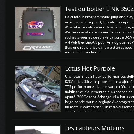
Test du boitier LINK 350
Calculateur Programmable plug and play (
arrive sans le support, Il faudra récupérer
d'installer le calculateur dans la voiture,
d'extension afin d'envoyer l'information d
sydney sweeney deepfake La sortie 0-5V d
AN Volt 8 et GndAN pour Analogique, et Vo
(Pas une résistance variable d'un capteur
temps de brancher le ...
Lotus Hot Purpple
Une lotus Elise S1 aux performances dél
K20A2 de 200cv , le propriétaire a ajouté
TTS performance . La puissance n'étant "
fiabiliser et d'augmenter la puissance de
ajouté. 300Cv sans échangeurLa lotus éq
large bande pour le réglage Avantages et
un moteur compressé: Un refroidissement 
calorifique de l'eau est bien plus importan
Les capteurs Moteurs