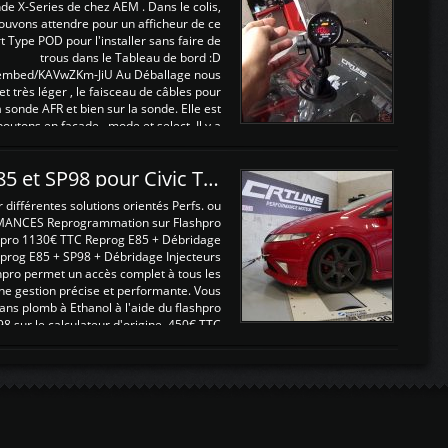
nde X-Series de chez AEM . Dans le colis,
ouvons attendre pour un afficheur de ce
t Type POD pour l'installer sans faire de
trous dans le Tableau de bord :D
/embed/KAVwZKm-JiU Au Déballage nous
 et très léger , le faisceau de câbles pour
a sonde AFR et bien sur la sonde. Elle est
 boutons en façade , mode et select. Il y a
différentes fonctions ...
Reprogrammations E85 et SP98 pour Civic Type R FN2
ifférentes solutions orientés Perfs. ou
MANCES Reprogrammation sur Flashpro
pro 1130€ TTC Reprog E85 + Débridage
eprog E85 + SP98 + Débridage Injecteurs
hpro permet un accès complet à tous les
ne gestion précise et performante. Vous
ans plomb à Ethanol à l'aide du flashpro
sur le calculateur d'origine 450€ TTC
Un gain d'environ 10cv et 15nm ...