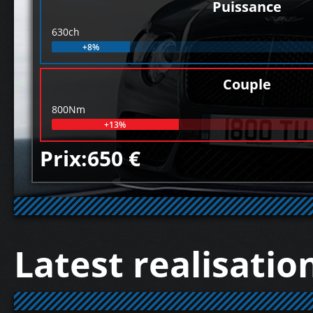
Puissance
630ch
+8%
Couple
800Nm
+13%
Prix:650 €
Latest realisatio