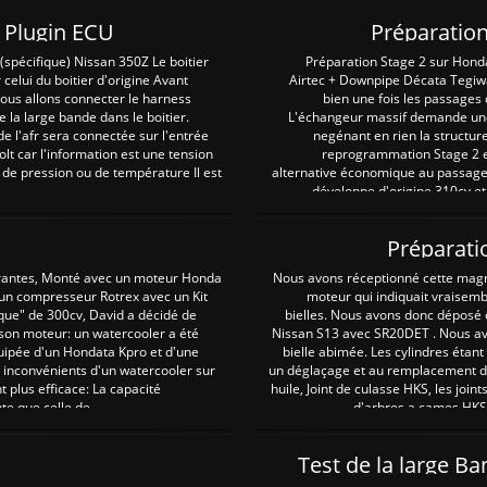
Z Plugin ECU
Préparation
spécifique) Nissan 350Z Le boitier
Préparation Stage 2 sur Hond
 celui du boitier d'origine Avant
Airtec + Downpipe Décata Tegiwa
 nous allons connecter le harness
bien une fois les passages 
e la large bande dans le boitier.
L'échangeur massif demande une 
e l'afr sera connectée sur l'entrée
negénant en rien la structur
lt car l'information est une tension
reprogrammation Stage 2 est
 de pression ou de température Il est
alternative économique au passage 
développe d'origine 310cv et
Préparati
irantes, Monté avec un moteur Honda
Nous avons réceptionné cette mag
 un compresseur Rotrex avec un Kit
moteur qui indiquait vraisem
que" de 300cv, David a décidé de
bielles. Nous avons donc déposé 
 son moteur: un watercooler a été
Nissan S13 avec SR20DET . Nous avo
uipée d'un Hondata Kpro et d'une
bielle abimée. Les cylindres étan
 inconvénients d'un watercooler sur
un déglaçage et au remplacement de
plus efficace: La capacité
huile, Joint de culasse HKS, les jo
te que celle de ...
d'arbres a cames HKS 
Test de la large B