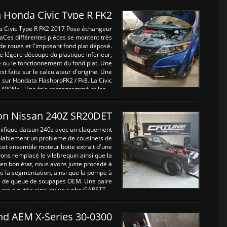
 Honda Civic Type R FK2
a Civic Type R FK2 2017 Pose échangeur
Ces différentes pièces se montent très
de roues et l'imposant fond plat déposé.
légere découpe du plastique inferieur,
e ou le fonctionnement du fond plat. Une
 faite sur le calculateur d'origine. Une
sur Hondata FlashproFK2 / Fk8. La Civic
 400Nn , Une fois reprogrammé et les ...
on Nissan 240Z SR20DET
nifique datsun 240z avec un claquement
blablement un probleme de cousinets de
cet ensemble moteur boite extrait d'une
ns remplacé le vilebrequin ainsi que la
t en bon état, nous avons juste procédé à
 la segmentation, ainsi que la pompe à
ints de queue de soupapes OEM. Une paire
est ajoutée ainsi qu'un turbo GARETT ...
and AEM X-Series 30-0300