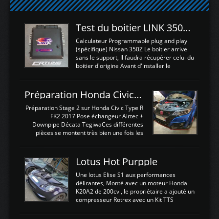
Test du boitier LINK 350Z Plugin ECU
Calculateur Programmable plug and play
(spécifique) Nissan 350Z Le boitier arrive
sans le support, Il faudra récupérer celui du
boitier d'origine Avant d'installer le
calculateur dans la voiture, nous allons
connecter le harness d'extension afin
d'envoyer l'information de la large bande
Préparation Honda Civic Type R FK2
dans le boitier. sydney sweeney deepfake
La sortie 0-5V de l'afr sera connectée sur
Préparation Stage 2 sur Honda Civic Type R
l'entrée AN Volt 8 et GndAN pour
FK2 2017 Pose échangeur Airtec +
Analogique, et Volt car l'information est une
Downpipe Décata TegiwaCes différentes
tension (Pas une résistance variable d'un
pièces se montent très bien une fois les
capteur de pression ou de température Il
passages de roues et l'imposant fond plat
est temps de brancher le ...
déposé. L'échangeur massif demande une
légere découpe du plastique inferieur,
Lotus Hot Purpple
negénant en rien la structure ou le
fonctionnement du fond plat. Une
Une lotus Elise S1 aux performances
reprogrammation Stage 2 est faite sur le
délirantes, Monté avec un moteur Honda
calculateur d'origine. Une alternative
K20A2 de 200cv , le propriétaire a ajouté un
économique au passage sur Hondata
compresseur Rotrex avec un Kit TTS
FlashproFK2 / Fk8. La Civic développe
performance . La puissance n'étant "que"
d'origine 310cv et 400Nn , Une fois
de 300cv, David a décidé de fiabiliser et