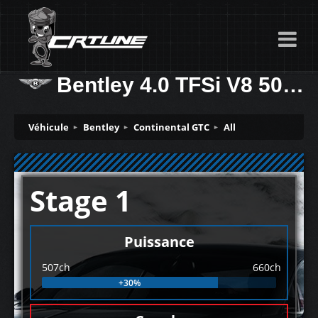
Bentley 4.0 TFSi V8 507ch
Véhicule
Bentley
Continental GTC
All
Stage 1
Puissance
507ch
660ch
+30%