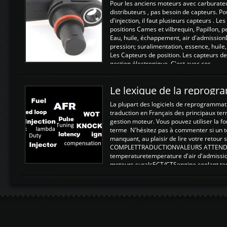
Pour les anciens moteurs avec carburate
distributeurs , pas besoin de capteurs. P
d'injection, il faut plusieurs capteurs . L
positions Cames et vilbrequin, Papillon, 
Eau, huile, échappement, air d'admission
pression; suralimentation, essence, huile,
Les Capteurs de position. Les capteurs de
gestion électronique. C'est avec ces ...
Le lexique de la reprog
La plupart des logiciels de reprogrammati
traduction en Français des principaux te
gestion moteur. Vous pouvez utiliser la fo
terme N'hésitez pas à commenter si un t
manquant, au plaisir de lire votre retou
COMPLETTRADUCTIONVALEURS ATTENDUE
temperaturetemperature d'air d'admissi
moteurs suralsECT/CTSengine coolant t
moteurtemp ex. a froid 80-100°C a ...