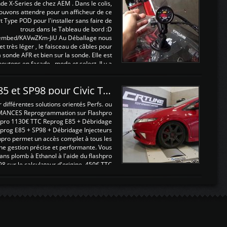
nde X-Series de chez AEM . Dans le colis,
ouvons attendre pour un afficheur de ce
t Type POD pour l'installer sans faire de
trous dans le Tableau de bord :D
/embed/KAVwZKm-JiU Au Déballage nous
 et très léger , le faisceau de câbles pour
a sonde AFR et bien sur la sonde. Elle est
 boutons en façade , mode et select. Il y a
différentes fonctions ...
Reprogrammations E85 et SP98 pour Civic Type R FN2
ifférentes solutions orientés Perfs. ou
MANCES Reprogrammation sur Flashpro
pro 1130€ TTC Reprog E85 + Débridage
eprog E85 + SP98 + Débridage Injecteurs
hpro permet un accès complet à tous les
ne gestion précise et performante. Vous
ans plomb à Ethanol à l'aide du flashpro
sur le calculateur d'origine 450€ TTC
Un gain d'environ 10cv et 15nm ...