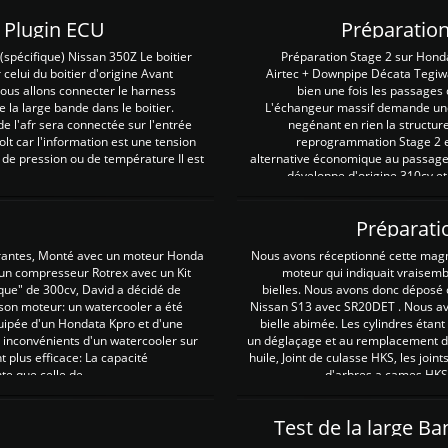
Z Plugin ECU
Préparation
spécifique) Nissan 350Z Le boitier
Préparation Stage 2 sur Hond
 celui du boitier d'origine Avant
Airtec + Downpipe Décata Tegiwa
 nous allons connecter le harness
bien une fois les passages 
e la large bande dans le boitier.
L'échangeur massif demande une 
e l'afr sera connectée sur l'entrée
negénant en rien la structur
lt car l'information est une tension
reprogrammation Stage 2 est
 de pression ou de température Il est
alternative économique au passage 
développe d'origine 310cv et
Préparati
irantes, Monté avec un moteur Honda
Nous avons réceptionné cette mag
 un compresseur Rotrex avec un Kit
moteur qui indiquait vraisem
que" de 300cv, David a décidé de
bielles. Nous avons donc déposé 
 son moteur: un watercooler a été
Nissan S13 avec SR20DET . Nous avo
uipée d'un Hondata Kpro et d'une
bielle abimée. Les cylindres étan
 inconvénients d'un watercooler sur
un déglaçage et au remplacement de
plus efficace: La capacité
huile, Joint de culasse HKS, les jo
te que celle de ...
d'arbres a cames HKS 
Test de la large B