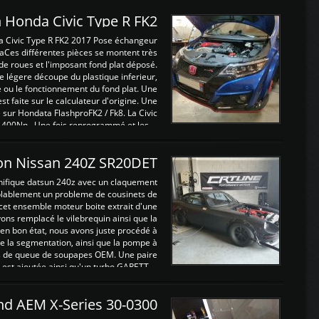
 Honda Civic Type R FK2
a Civic Type R FK2 2017 Pose échangeur
Ces différentes pièces se montent très
de roues et l'imposant fond plat déposé.
légere découpe du plastique inferieur,
e ou le fonctionnement du fond plat. Une
 faite sur le calculateur d'origine. Une
sur Hondata FlashproFK2 / Fk8. La Civic
 400Nn , Une fois reprogrammé et les ...
on Nissan 240Z SR20DET
nifique datsun 240z avec un claquement
blablement un probleme de cousinets de
cet ensemble moteur boite extrait d'une
ns remplacé le vilebrequin ainsi que la
t en bon état, nous avons juste procédé à
 la segmentation, ainsi que la pompe à
ints de queue de soupapes OEM. Une paire
est ajoutée ainsi qu'un turbo GARETT ...
and AEM X-Series 30-0300