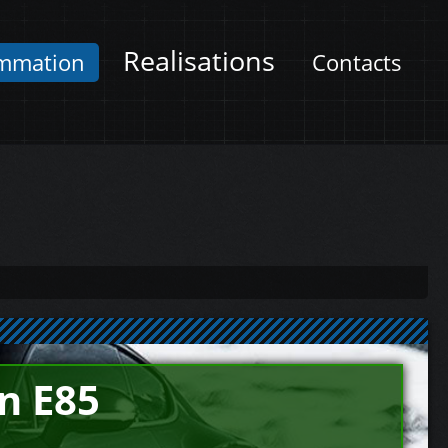
Realisations
mmation
Contacts
n E85