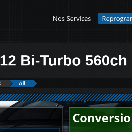
Nos Services
Reprogra
W12 Bi-Turbo 560ch
C
All
Conversio