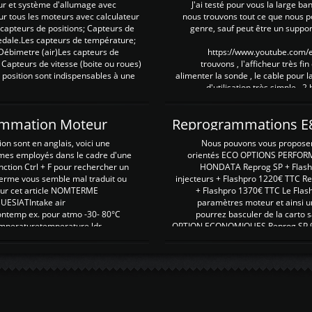
ur et système d'allumage avec
J'ai testé pour vous la large ba
our tous les moteurs avec calculateur
nous trouvons tout ce que nous p
es capteurs de positions; Capteurs de
genre, sauf peut être un suppor
pedale.Les capteurs de température;
Débimetre (air)Les capteurs de
https://www.youtube.com
 Capteurs de vitesse (boite ou roues)
trouvons , l'afficheur très fin
 position sont indispensables à une
alimenter la sonde , le cable pour l
d'utilisation très simple , 2
rammation Moteur
on sont en anglais, voici une
Nous pouvons vous proposer d
rmes employés dans le cadre d'une
orientés ECO OPTIONS PERFOR
nction Ctrl + F pour rechercher un
HONDATA Reprog SP + Flash
erme vous semble mal traduit ou
injecteurs + Flashpro 1220€ TTC R
r sur cet article NOMTERME
+ Flashpro 1370€ TTC Le Flas
SIATIntake air
paramètres moteur et ainsi u
ontemp ex. pour atmo -30- 80°C
pourrez basculer de la carto s
emperaturetemperature ldr
OPTION ECONOMIQUES Reprog SP 98 