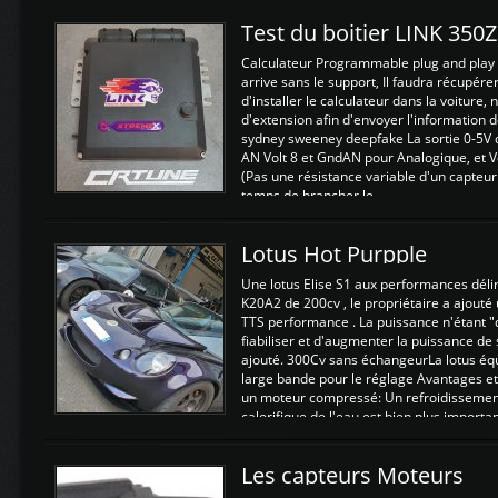
Test du boitier LINK 350
Calculateur Programmable plug and play (
arrive sans le support, Il faudra récupérer
d'installer le calculateur dans la voiture,
d'extension afin d'envoyer l'information d
sydney sweeney deepfake La sortie 0-5V d
AN Volt 8 et GndAN pour Analogique, et Vo
(Pas une résistance variable d'un capteur
temps de brancher le ...
Lotus Hot Purpple
Une lotus Elise S1 aux performances dél
K20A2 de 200cv , le propriétaire a ajouté
TTS performance . La puissance n'étant "
fiabiliser et d'augmenter la puissance de
ajouté. 300Cv sans échangeurLa lotus éq
large bande pour le réglage Avantages et
un moteur compressé: Un refroidissement 
calorifique de l'eau est bien plus importan
Les capteurs Moteurs