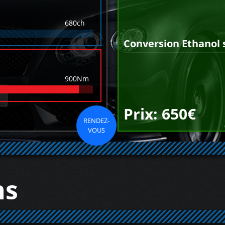
680ch
Conversion Ethanol 
900Nm
Prix: 650€
RENDEZ-
VOUS
ns