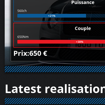
Puissance
560ch
+21%
Couple
650Nm
+38%
Prix:650 €
Latest realisatio