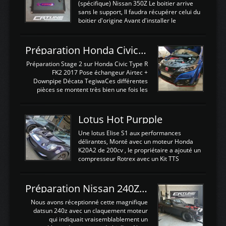
(spécifique) Nissan 350Z Le boitier arrive
sans le support, Il faudra récupérer celui du
boitier d'origine Avant d'installer le
calculateur dans la voiture, nous allons
connecter le harness d'extension afin
d'envoyer l'information de la large bande
Préparation Honda Civic Type R FK2
dans le boitier. sydney sweeney deepfake
La sortie 0-5V de l'afr sera connectée sur
Préparation Stage 2 sur Honda Civic Type R
l'entrée AN Volt 8 et GndAN pour
FK2 2017 Pose échangeur Airtec +
Analogique, et Volt car l'information est une
Downpipe Décata TegiwaCes différentes
tension (Pas une résistance variable d'un
pièces se montent très bien une fois les
capteur de pression ou de température Il
passages de roues et l'imposant fond plat
est temps de brancher le ...
déposé. L'échangeur massif demande une
légere découpe du plastique inferieur,
Lotus Hot Purpple
negénant en rien la structure ou le
fonctionnement du fond plat. Une
Une lotus Elise S1 aux performances
reprogrammation Stage 2 est faite sur le
délirantes, Monté avec un moteur Honda
calculateur d'origine. Une alternative
K20A2 de 200cv , le propriétaire a ajouté un
économique au passage sur Hondata
compresseur Rotrex avec un Kit TTS
FlashproFK2 / Fk8. La Civic développe
performance . La puissance n'étant "que"
d'origine 310cv et 400Nn , Une fois
de 300cv, David a décidé de fiabiliser et
reprogrammé et les ...
d'augmenter la puissance de son moteur:
Préparation Nissan 240Z SR20DET
un watercooler a été ajouté. 300Cv sans
échangeurLa lotus équipée d'un Hondata
Nous avons réceptionné cette magnifique
Kpro et d'une large bande pour le réglage
datsun 240z avec un claquement moteur
Avantages et inconvénients d'un
qui indiquait vraisemblablement un