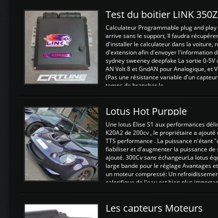
Test du boitier LINK 350
Calculateur Programmable plug and play (
arrive sans le support, Il faudra récupérer
d'installer le calculateur dans la voiture,
d'extension afin d'envoyer l'information d
sydney sweeney deepfake La sortie 0-5V d
AN Volt 8 et GndAN pour Analogique, et Vo
(Pas une résistance variable d'un capteur
temps de brancher le ...
Lotus Hot Purpple
Une lotus Elise S1 aux performances dél
K20A2 de 200cv , le propriétaire a ajouté
TTS performance . La puissance n'étant "
fiabiliser et d'augmenter la puissance de
ajouté. 300Cv sans échangeurLa lotus éq
large bande pour le réglage Avantages et
un moteur compressé: Un refroidissement 
calorifique de l'eau est bien plus importan
Les capteurs Moteurs