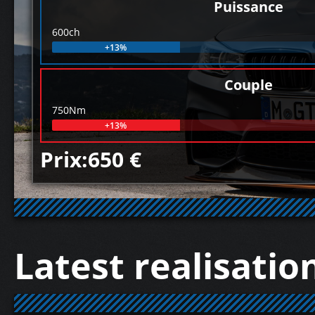
Puissance
600ch
+13%
Couple
750Nm
+13%
Prix:650 €
Latest realisatio