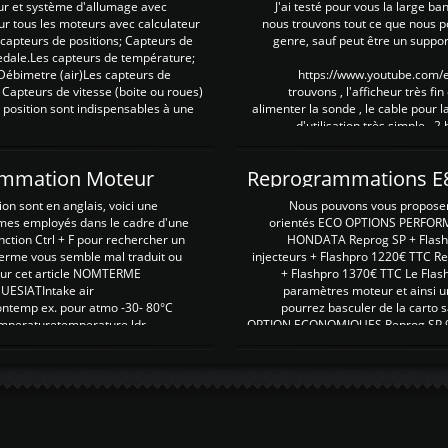
ur et système d'allumage avec
J'ai testé pour vous la large ba
our tous les moteurs avec calculateur
nous trouvons tout ce que nous p
es capteurs de positions; Capteurs de
genre, sauf peut être un suppor
pedale.Les capteurs de température;
Débimetre (air)Les capteurs de
https://www.youtube.com
 Capteurs de vitesse (boite ou roues)
trouvons , l'afficheur très fin
 position sont indispensables à une
alimenter la sonde , le cable pour l
d'utilisation très simple , 2
rammation Moteur
on sont en anglais, voici une
Nous pouvons vous proposer d
rmes employés dans le cadre d'une
orientés ECO OPTIONS PERFOR
nction Ctrl + F pour rechercher un
HONDATA Reprog SP + Flash
erme vous semble mal traduit ou
injecteurs + Flashpro 1220€ TTC R
r sur cet article NOMTERME
+ Flashpro 1370€ TTC Le Flas
SIATIntake air
paramètres moteur et ainsi u
ontemp ex. pour atmo -30- 80°C
pourrez basculer de la carto s
emperaturetemperature ldr
OPTION ECONOMIQUES Reprog SP 98 