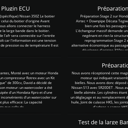
Z Plugin ECU
Préparation
spécifique) Nissan 350Z Le boitier
Préparation Stage 2 sur Hond
 celui du boitier d'origine Avant
Airtec + Downpipe Décata Tegiwa
 nous allons connecter le harness
bien une fois les passages 
e la large bande dans le boitier.
L'échangeur massif demande une 
e l'afr sera connectée sur l'entrée
negénant en rien la structur
lt car l'information est une tension
reprogrammation Stage 2 est
 de pression ou de température Il est
alternative économique au passage 
développe d'origine 310cv et
Préparati
irantes, Monté avec un moteur Honda
Nous avons réceptionné cette mag
 un compresseur Rotrex avec un Kit
moteur qui indiquait vraisem
que" de 300cv, David a décidé de
bielles. Nous avons donc déposé 
 son moteur: un watercooler a été
Nissan S13 avec SR20DET . Nous avo
uipée d'un Hondata Kpro et d'une
bielle abimée. Les cylindres étan
 inconvénients d'un watercooler sur
un déglaçage et au remplacement de
plus efficace: La capacité
huile, Joint de culasse HKS, les jo
te que celle de ...
d'arbres a cames HKS 
Test de la large B