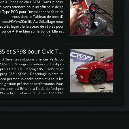
nde X-Series de chez AEM . Dans le colis,
ouvons attendre pour un afficheur de ce
t Type POD pour l'installer sans faire de
trous dans le Tableau de bord :D
/embed/KAVwZKm-JiU Au Déballage nous
 et très léger , le faisceau de câbles pour
a sonde AFR et bien sur la sonde. Elle est
 boutons en façade , mode et select. Il y a
différentes fonctions ...
Reprogrammations E85 et SP98 pour Civic Type R FN2
ifférentes solutions orientés Perfs. ou
MANCES Reprogrammation sur Flashpro
pro 1130€ TTC Reprog E85 + Débridage
eprog E85 + SP98 + Débridage Injecteurs
hpro permet un accès complet à tous les
ne gestion précise et performante. Vous
ans plomb à Ethanol à l'aide du flashpro
sur le calculateur d'origine 450€ TTC
Un gain d'environ 10cv et 15nm ...