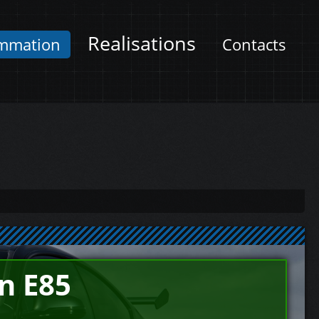
Realisations
mmation
Contacts
n E85