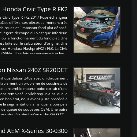
 Honda Civic Type R FK2
a Civic Type R FK2 2017 Pose échangeur
Ces différentes pièces se montent très
de roues et l'imposant fond plat déposé.
légere découpe du plastique inferieur,
e ou le fonctionnement du fond plat. Une
 faite sur le calculateur d'origine. Une
sur Hondata FlashproFK2 / Fk8. La Civic
 400Nn , Une fois reprogrammé et les ...
on Nissan 240Z SR20DET
nifique datsun 240z avec un claquement
blablement un probleme de cousinets de
cet ensemble moteur boite extrait d'une
ns remplacé le vilebrequin ainsi que la
t en bon état, nous avons juste procédé à
 la segmentation, ainsi que la pompe à
ints de queue de soupapes OEM. Une paire
est ajoutée ainsi qu'un turbo GARETT ...
and AEM X-Series 30-0300