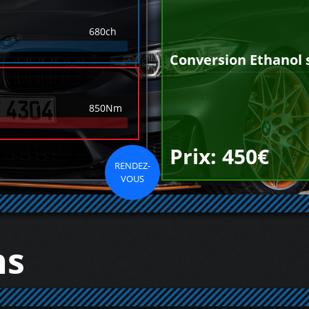
680ch
Conversion Ethanol 
850Nm
Prix: 450€
RENDEZ-
VOUS
ns