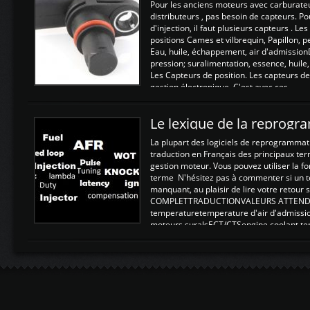
Pour les anciens moteurs avec carburate
distributeurs , pas besoin de capteurs. P
d'injection, il faut plusieurs capteurs . L
positions Cames et vilbrequin, Papillon, 
Eau, huile, échappement, air d'admission
pression; suralimentation, essence, huile,
Les Capteurs de position. Les capteurs de
gestion électronique. C'est avec ces ...
Le lexique de la reprog
La plupart des logiciels de reprogrammati
traduction en Français des principaux te
gestion moteur. Vous pouvez utiliser la fo
terme N'hésitez pas à commenter si un t
manquant, au plaisir de lire votre retou
COMPLETTRADUCTIONVALEURS ATTENDUE
temperaturetemperature d'air d'admissi
moteurs suralsECT/CTSengine coolant t
moteurtemp ex. a froid 80-100°C a ...