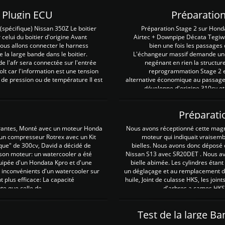
Z Plugin ECU
Préparation
spécifique) Nissan 350Z Le boitier
Préparation Stage 2 sur Hond
 celui du boitier d'origine Avant
Airtec + Downpipe Décata Tegiwa
 nous allons connecter le harness
bien une fois les passages 
e la large bande dans le boitier.
L'échangeur massif demande une 
e l'afr sera connectée sur l'entrée
negénant en rien la structur
lt car l'information est une tension
reprogrammation Stage 2 est
 de pression ou de température Il est
alternative économique au passage 
développe d'origine 310cv et
Préparati
irantes, Monté avec un moteur Honda
Nous avons réceptionné cette mag
 un compresseur Rotrex avec un Kit
moteur qui indiquait vraisem
que" de 300cv, David a décidé de
bielles. Nous avons donc déposé 
 son moteur: un watercooler a été
Nissan S13 avec SR20DET . Nous avo
uipée d'un Hondata Kpro et d'une
bielle abimée. Les cylindres étan
 inconvénients d'un watercooler sur
un déglaçage et au remplacement de
plus efficace: La capacité
huile, Joint de culasse HKS, les jo
te que celle de ...
d'arbres a cames HKS 
Test de la large B