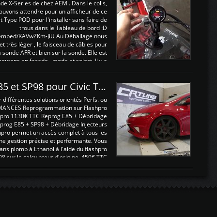
nde X-Series de chez AEM . Dans le colis,
ouvons attendre pour un afficheur de ce
t Type POD pour l'installer sans faire de
trous dans le Tableau de bord :D
/embed/KAVwZKm-JiU Au Déballage nous
 et très léger , le faisceau de câbles pour
a sonde AFR et bien sur la sonde. Elle est
 boutons en façade , mode et select. Il y a
différentes fonctions ...
Reprogrammations E85 et SP98 pour Civic Type R FN2
ifférentes solutions orientés Perfs. ou
MANCES Reprogrammation sur Flashpro
pro 1130€ TTC Reprog E85 + Débridage
eprog E85 + SP98 + Débridage Injecteurs
hpro permet un accès complet à tous les
ne gestion précise et performante. Vous
ans plomb à Ethanol à l'aide du flashpro
sur le calculateur d'origine 450€ TTC
Un gain d'environ 10cv et 15nm ...