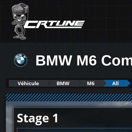
BMW M6 Compé
Véhicule
BMW
M6
All
Stage 1