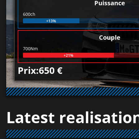
Puissance
600ch
+13%
Couple
700Nm
+21%
Prix:650 €
Latest realisatio