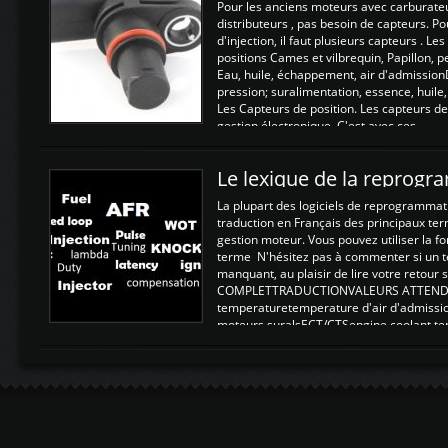
Pour les anciens moteurs avec carburate
distributeurs , pas besoin de capteurs. P
d'injection, il faut plusieurs capteurs . L
positions Cames et vilbrequin, Papillon, 
Eau, huile, échappement, air d'admission
pression; suralimentation, essence, huile,
Les Capteurs de position. Les capteurs de
gestion électronique. C'est avec ces ...
Le lexique de la reprog
La plupart des logiciels de reprogrammati
traduction en Français des principaux te
gestion moteur. Vous pouvez utiliser la fo
terme N'hésitez pas à commenter si un t
manquant, au plaisir de lire votre retou
COMPLETTRADUCTIONVALEURS ATTENDUE
temperaturetemperature d'air d'admissi
moteurs suralsECT/CTSengine coolant t
moteurtemp ex. a froid 80-100°C a ...