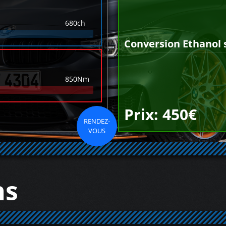
680ch
Conversion Ethanol 
850Nm
Prix: 450€
RENDEZ-
VOUS
ns