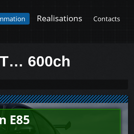
Realisations
mmation
Contacts
-T… 600ch
n E85