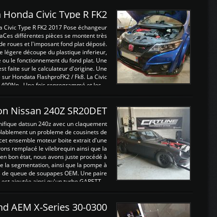
 Honda Civic Type R FK2
a Civic Type R FK2 2017 Pose échangeur
Ces différentes pièces se montent très
de roues et l'imposant fond plat déposé.
légere découpe du plastique inferieur,
e ou le fonctionnement du fond plat. Une
 faite sur le calculateur d'origine. Une
sur Hondata FlashproFK2 / Fk8. La Civic
 400Nn , Une fois reprogrammé et les ...
on Nissan 240Z SR20DET
nifique datsun 240z avec un claquement
blablement un probleme de cousinets de
cet ensemble moteur boite extrait d'une
ns remplacé le vilebrequin ainsi que la
t en bon état, nous avons juste procédé à
 la segmentation, ainsi que la pompe à
ints de queue de soupapes OEM. Une paire
est ajoutée ainsi qu'un turbo GARETT ...
and AEM X-Series 30-0300