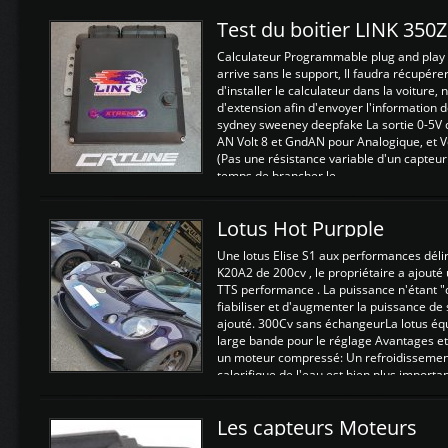
Test du boitier LINK 350
Calculateur Programmable plug and play (
arrive sans le support, Il faudra récupérer
d'installer le calculateur dans la voiture,
d'extension afin d'envoyer l'information d
sydney sweeney deepfake La sortie 0-5V d
AN Volt 8 et GndAN pour Analogique, et Vo
(Pas une résistance variable d'un capteur
temps de brancher le ...
Lotus Hot Purpple
Une lotus Elise S1 aux performances dél
K20A2 de 200cv , le propriétaire a ajouté
TTS performance . La puissance n'étant "
fiabiliser et d'augmenter la puissance de
ajouté. 300Cv sans échangeurLa lotus éq
large bande pour le réglage Avantages et
un moteur compressé: Un refroidissement 
calorifique de l'eau est bien plus importan
Les capteurs Moteurs