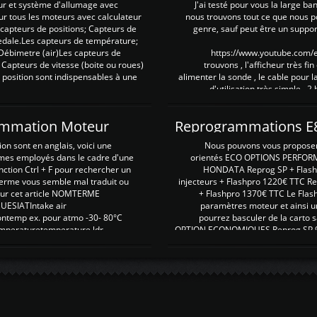
ur et système d'allumage avec
J'ai testé pour vous la large ba
our tous les moteurs avec calculateur
nous trouvons tout ce que nous p
es capteurs de positions; Capteurs de
genre, sauf peut être un suppor
pedale.Les capteurs de température;
Débimetre (air)Les capteurs de
https://www.youtube.com
 Capteurs de vitesse (boite ou roues)
trouvons , l'afficheur très fin
 position sont indispensables à une
alimenter la sonde , le cable pour l
d'utilisation très simple , 2
rammation Moteur
on sont en anglais, voici une
Nous pouvons vous proposer d
rmes employés dans le cadre d'une
orientés ECO OPTIONS PERFOR
nction Ctrl + F pour rechercher un
HONDATA Reprog SP + Flash
erme vous semble mal traduit ou
injecteurs + Flashpro 1220€ TTC R
r sur cet article NOMTERME
+ Flashpro 1370€ TTC Le Flas
SIATIntake air
paramètres moteur et ainsi u
ontemp ex. pour atmo -30- 80°C
pourrez basculer de la carto s
emperaturetemperature ldr
OPTION ECONOMIQUES Reprog SP 98 