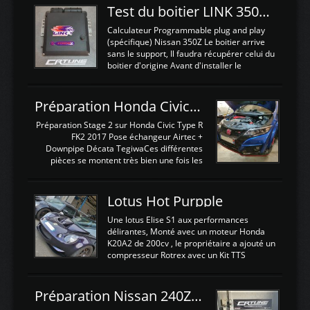
Test du boitier LINK 350Z Plugin ECU
Calculateur Programmable plug and play
(spécifique) Nissan 350Z Le boitier arrive
sans le support, Il faudra récupérer celui du
boitier d'origine Avant d'installer le
calculateur dans la voiture, nous allons
connecter le harness d'extension afin
d'envoyer l'information de la large bande
Préparation Honda Civic Type R FK2
dans le boitier. sydney sweeney deepfake
La sortie 0-5V de l'afr sera connectée sur
Préparation Stage 2 sur Honda Civic Type R
l'entrée AN Volt 8 et GndAN pour
FK2 2017 Pose échangeur Airtec +
Analogique, et Volt car l'information est une
Downpipe Décata TegiwaCes différentes
tension (Pas une résistance variable d'un
pièces se montent très bien une fois les
capteur de pression ou de température Il
passages de roues et l'imposant fond plat
est temps de brancher le ...
déposé. L'échangeur massif demande une
légere découpe du plastique inferieur,
Lotus Hot Purpple
negénant en rien la structure ou le
fonctionnement du fond plat. Une
Une lotus Elise S1 aux performances
reprogrammation Stage 2 est faite sur le
délirantes, Monté avec un moteur Honda
calculateur d'origine. Une alternative
K20A2 de 200cv , le propriétaire a ajouté un
économique au passage sur Hondata
compresseur Rotrex avec un Kit TTS
FlashproFK2 / Fk8. La Civic développe
performance . La puissance n'étant "que"
d'origine 310cv et 400Nn , Une fois
de 300cv, David a décidé de fiabiliser et
reprogrammé et les ...
d'augmenter la puissance de son moteur:
Préparation Nissan 240Z SR20DET
un watercooler a été ajouté. 300Cv sans