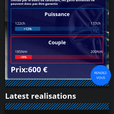
limités par le débit de carburant, les gains annoncés ne
peuvent donc pas être garantis
Puissance
122ch
137ch
+12%
Couple
185Nm
200Nm
+8%
Prix:600 €
RENDEZ-
VOUS
Latest realisations