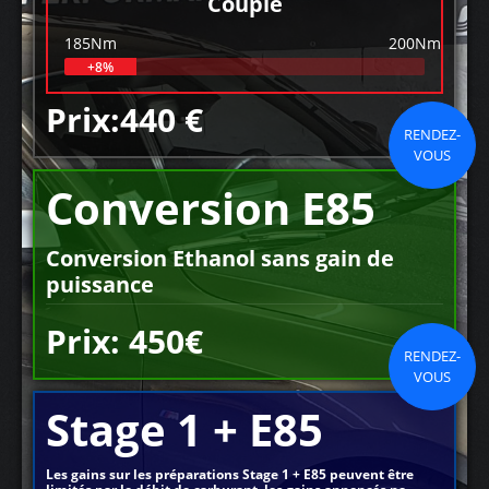
Couple
185Nm
200Nm
+8%
Prix:440 €
RENDEZ-
VOUS
Conversion E85
Conversion Ethanol sans gain de
puissance
Prix: 450€
RENDEZ-
VOUS
Stage 1 + E85
Les gains sur les préparations Stage 1 + E85 peuvent être