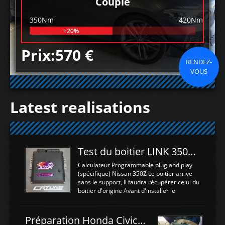
Couple
350Nm
420Nm
+20%
Prix:570 €
RENDEZ-
VOUS
Latest realisations
Test du boitier LINK 350Z Plugin ECU
Calculateur Programmable plug and play
(spécifique) Nissan 350Z Le boitier arrive
sans le support, Il faudra récupérer celui du
boitier d'origine Avant d'installer le
calculateur dans la voiture, nous allons
connecter le harness d'extension afin
d'envoyer l'information de la large bande
Préparation Honda Civic Type R FK2
dans le boitier. sydney sweeney deepfake