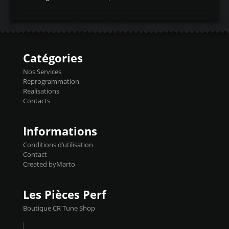
temperaturetemperature d'air
Reprog SP + Flashpro 1130€ TTC Reprog
d'admissiontemp ex. pour atmo -30- 80°C
E85 + Débridage injecteurs + Flashpro
moteurs suralsECT/CTSengine coolant
1220€ TTC Reprog E85 + SP98 + Débridage
temperaturetemperature ldr moteurtemp
Injecteurs + Flashpro 1370€ TTC Le
ex. a froid 80-100°C a ...
Flashpro permet un accès complet à tous
les paramètres moteur et ainsi une gestion
Catégories
précise et performante. Vous pourrez
basculer de la carto sans plomb à Ethanol à
Nos Services
l'aide du flashpro OPTION ECONOMIQUES
Reprogrammation
Reprog SP 98 sur le calculateur d'origine
Realisations
450€ TTC Un gain d'environ 10cv et 15nm
Contacts
...
Informations
Conditions d’utilisation
Contact
Created byMarto
Les Pièces Perf
Boutique CR Tune Shop