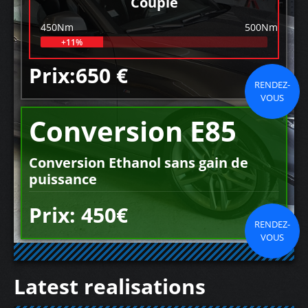
Couple
450Nm
500Nm
+11%
Prix:650 €
RENDEZ-
VOUS
Conversion E85
Conversion Ethanol sans gain de
puissance
Prix: 450€
RENDEZ-
VOUS
Latest realisations