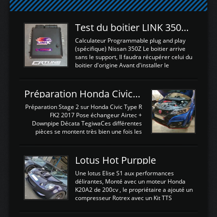
Test du boitier LINK 350Z Plugin ECU
Calculateur Programmable plug and play
(spécifique) Nissan 350Z Le boitier arrive
sans le support, Il faudra récupérer celui du
boitier d'origine Avant d'installer le
calculateur dans la voiture, nous allons
connecter le harness d'extension afin
d'envoyer l'information de la large bande
Préparation Honda Civic Type R FK2
dans le boitier. sydney sweeney deepfake
La sortie 0-5V de l'afr sera connectée sur
Préparation Stage 2 sur Honda Civic Type R
l'entrée AN Volt 8 et GndAN pour
FK2 2017 Pose échangeur Airtec +
Analogique, et Volt car l'information est une
Downpipe Décata TegiwaCes différentes
tension (Pas une résistance variable d'un
pièces se montent très bien une fois les
capteur de pression ou de température Il
passages de roues et l'imposant fond plat
est temps de brancher le ...
déposé. L'échangeur massif demande une
légere découpe du plastique inferieur,
Lotus Hot Purpple
negénant en rien la structure ou le
fonctionnement du fond plat. Une
Une lotus Elise S1 aux performances
reprogrammation Stage 2 est faite sur le
délirantes, Monté avec un moteur Honda
calculateur d'origine. Une alternative
K20A2 de 200cv , le propriétaire a ajouté un
économique au passage sur Hondata
compresseur Rotrex avec un Kit TTS
FlashproFK2 / Fk8. La Civic développe
performance . La puissance n'étant "que"
d'origine 310cv et 400Nn , Une fois
de 300cv, David a décidé de fiabiliser et