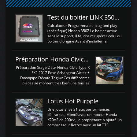
Test du boitier LINK 350Z Plugin ECU
Calculateur Programmable plug and play
(spécifique) Nissan 350Z Le boitier arrive
sans le support, Il faudra récupérer celui du
boitier d'origine Avant d'installer le
calculateur dans la voiture, nous allons
connecter le harness d'extension afin
d'envoyer l'information de la large bande
Préparation Honda Civic Type R FK2
dans le boitier. sydney sweeney deepfake
La sortie 0-5V de l'afr sera connectée sur
Préparation Stage 2 sur Honda Civic Type R
l'entrée AN Volt 8 et GndAN pour
FK2 2017 Pose échangeur Airtec +
Analogique, et Volt car l'information est une
Downpipe Décata TegiwaCes différentes
tension (Pas une résistance variable d'un
pièces se montent très bien une fois les
capteur de pression ou de température Il
passages de roues et l'imposant fond plat
est temps de brancher le ...
déposé. L'échangeur massif demande une
légere découpe du plastique inferieur,
Lotus Hot Purpple
negénant en rien la structure ou le
fonctionnement du fond plat. Une
Une lotus Elise S1 aux performances
reprogrammation Stage 2 est faite sur le
délirantes, Monté avec un moteur Honda
calculateur d'origine. Une alternative
K20A2 de 200cv , le propriétaire a ajouté un
économique au passage sur Hondata
compresseur Rotrex avec un Kit TTS
FlashproFK2 / Fk8. La Civic développe
performance . La puissance n'étant "que"
d'origine 310cv et 400Nn , Une fois
de 300cv, David a décidé de fiabiliser et