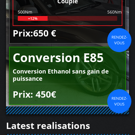
Couple
500Nm
560Nm
+12%
Prix:650 €
RENDEZ-
VOUS
Conversion E85
Conversion Ethanol sans gain de
puissance
Prix: 450€
RENDEZ-
VOUS
Latest realisations