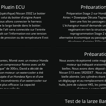
Z Plugin ECU
Préparation
spécifique) Nissan 350Z Le boitier
Préparation Stage 2 sur Hond
 celui du boitier d'origine Avant
Airtec + Downpipe Décata Tegiwa
 nous allons connecter le harness
bien une fois les passages 
e la large bande dans le boitier.
L'échangeur massif demande une 
e l'afr sera connectée sur l'entrée
negénant en rien la structur
lt car l'information est une tension
reprogrammation Stage 2 est
 de pression ou de température Il est
alternative économique au passage 
développe d'origine 310cv et
Préparati
irantes, Monté avec un moteur Honda
Nous avons réceptionné cette mag
 un compresseur Rotrex avec un Kit
moteur qui indiquait vraisem
que" de 300cv, David a décidé de
bielles. Nous avons donc déposé 
 son moteur: un watercooler a été
Nissan S13 avec SR20DET . Nous avo
uipée d'un Hondata Kpro et d'une
bielle abimée. Les cylindres étan
 inconvénients d'un watercooler sur
un déglaçage et au remplacement de
plus efficace: La capacité
huile, Joint de culasse HKS, les jo
te que celle de ...
d'arbres a cames HKS 
Test de la large B