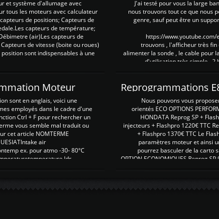
ur et système d'allumage avec
J'ai testé pour vous la large ba
our tous les moteurs avec calculateur
nous trouvons tout ce que nous p
es capteurs de positions; Capteurs de
genre, sauf peut être un suppor
pedale.Les capteurs de température;
Débimetre (air)Les capteurs de
https://www.youtube.com
 Capteurs de vitesse (boite ou roues)
trouvons , l'afficheur très fin
 position sont indispensables à une
alimenter la sonde , le cable pour l
d'utilisation très simple , 2
rammation Moteur
on sont en anglais, voici une
Nous pouvons vous proposer d
rmes employés dans le cadre d'une
orientés ECO OPTIONS PERFOR
nction Ctrl + F pour rechercher un
HONDATA Reprog SP + Flash
erme vous semble mal traduit ou
injecteurs + Flashpro 1220€ TTC R
r sur cet article NOMTERME
+ Flashpro 1370€ TTC Le Flas
SIATIntake air
paramètres moteur et ainsi u
ontemp ex. pour atmo -30- 80°C
pourrez basculer de la carto s
emperaturetemperature ldr
OPTION ECONOMIQUES Reprog SP 98 