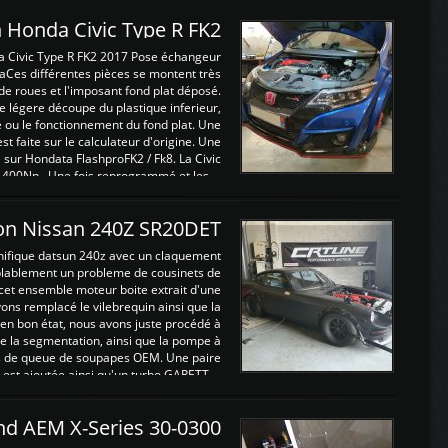
 Honda Civic Type R FK2
a Civic Type R FK2 2017 Pose échangeur
Ces différentes pièces se montent très
de roues et l'imposant fond plat déposé.
légere découpe du plastique inferieur,
e ou le fonctionnement du fond plat. Une
 faite sur le calculateur d'origine. Une
sur Hondata FlashproFK2 / Fk8. La Civic
 400Nn , Une fois reprogrammé et les ...
on Nissan 240Z SR20DET
nifique datsun 240z avec un claquement
blablement un probleme de cousinets de
cet ensemble moteur boite extrait d'une
ns remplacé le vilebrequin ainsi que la
t en bon état, nous avons juste procédé à
 la segmentation, ainsi que la pompe à
ints de queue de soupapes OEM. Une paire
est ajoutée ainsi qu'un turbo GARETT ...
and AEM X-Series 30-0300