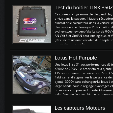
Test du boitier LINK 350
Calculateur Programmable plug and play (
arrive sans le support, Il faudra récupérer
d'installer le calculateur dans la voiture,
d'extension afin d'envoyer l'information d
sydney sweeney deepfake La sortie 0-5V d
AN Volt 8 et GndAN pour Analogique, et Vo
(Pas une résistance variable d'un capteur
temps de brancher le ...
Lotus Hot Purpple
Une lotus Elise S1 aux performances dél
K20A2 de 200cv , le propriétaire a ajouté
TTS performance . La puissance n'étant "
fiabiliser et d'augmenter la puissance de
ajouté. 300Cv sans échangeurLa lotus éq
large bande pour le réglage Avantages et
un moteur compressé: Un refroidissement 
calorifique de l'eau est bien plus importan
Les capteurs Moteurs