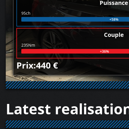
Puissance
95ch
+58%
Couple
235Nm
+36%
Prix:440 €
Latest realisatio