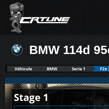
BMW 114d 95
Véhicule
BMW
Serie 1
F2x 
Stage 1