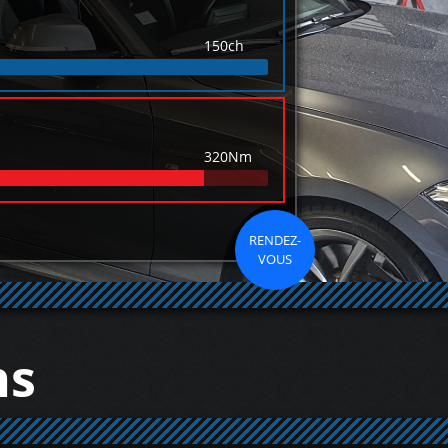
150ch
320Nm
RENDEZ-
VOUS
ns