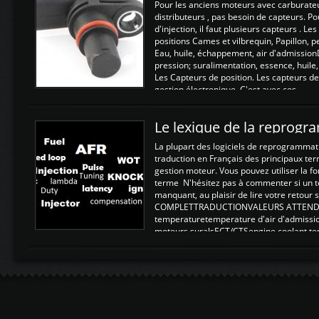
Pour les anciens moteurs avec carburate
distributeurs , pas besoin de capteurs. P
d'injection, il faut plusieurs capteurs . L
positions Cames et vilbrequin, Papillon, 
Eau, huile, échappement, air d'admission
pression; suralimentation, essence, huile,
Les Capteurs de position. Les capteurs de
gestion électronique. C'est avec ces ...
Le lexique de la reprog
La plupart des logiciels de reprogrammati
traduction en Français des principaux te
gestion moteur. Vous pouvez utiliser la fo
terme N'hésitez pas à commenter si un t
manquant, au plaisir de lire votre retou
COMPLETTRADUCTIONVALEURS ATTENDUE
temperaturetemperature d'air d'admissi
moteurs suralsECT/CTSengine coolant t
moteurtemp ex. a froid 80-100°C a ...