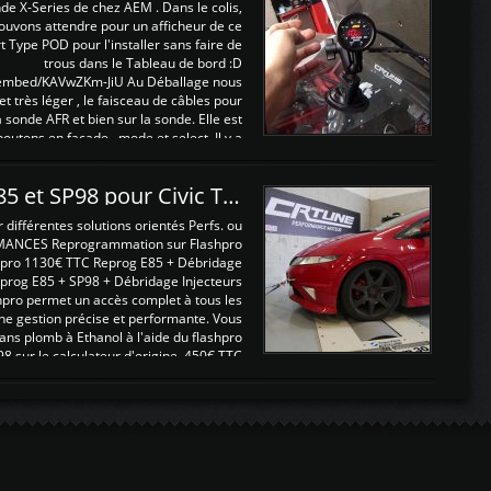
nde X-Series de chez AEM . Dans le colis,
ouvons attendre pour un afficheur de ce
t Type POD pour l'installer sans faire de
trous dans le Tableau de bord :D
/embed/KAVwZKm-JiU Au Déballage nous
 et très léger , le faisceau de câbles pour
a sonde AFR et bien sur la sonde. Elle est
 boutons en façade , mode et select. Il y a
différentes fonctions ...
Reprogrammations E85 et SP98 pour Civic Type R FN2
ifférentes solutions orientés Perfs. ou
MANCES Reprogrammation sur Flashpro
pro 1130€ TTC Reprog E85 + Débridage
eprog E85 + SP98 + Débridage Injecteurs
hpro permet un accès complet à tous les
ne gestion précise et performante. Vous
ans plomb à Ethanol à l'aide du flashpro
sur le calculateur d'origine 450€ TTC
Un gain d'environ 10cv et 15nm ...