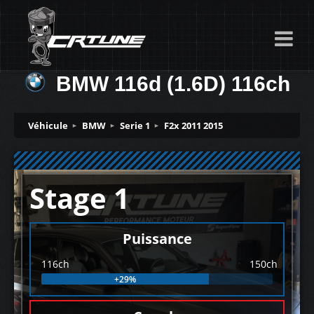
BMW 116d (1.6D) 116ch
Véhicule
BMW
Serie 1
F2x 2011 2015
Stage 1
Puissance
116ch
150ch
+29%