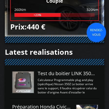
Couple
260Nm
320Nm
+23%
Prix:440 €
RENDEZ-
VOUS
Latest realisations
Test du boitier LINK 350Z Plugin ECU
Calculateur Programmable plug and play
(spécifique) Nissan 350Z Le boitier arrive
sans le support, Il faudra récupérer celui du
boitier d'origine Avant d'installer le
calculateur dans la voiture, nous allons
connecter le harness d'extension afin
d'envoyer l'information de la large bande
Préparation Honda Civic Type R FK2
dans le boitier. sydney sweeney deepfake