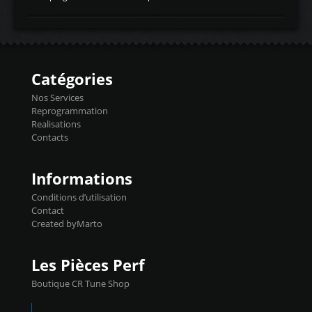
temperaturetemperature d'air
Reprog SP + Flashpro 1130€ TTC Reprog
d'admissiontemp ex. pour atmo -30- 80°C
E85 + Débridage injecteurs + Flashpro
moteurs suralsECT/CTSengine coolant
1220€ TTC Reprog E85 + SP98 + Débridage
temperaturetemperature ldr moteurtemp
Injecteurs + Flashpro 1370€ TTC Le
ex. a froid 80-100°C a ...
Flashpro permet un accès complet à tous
les paramètres moteur et ainsi une gestion
Catégories
précise et performante. Vous pourrez
basculer de la carto sans plomb à Ethanol à
Nos Services
l'aide du flashpro OPTION ECONOMIQUES
Reprogrammation
Reprog SP 98 sur le calculateur d'origine
Realisations
450€ TTC Un gain d'environ 10cv et 15nm
Contacts
...
Informations
Conditions d’utilisation
Contact
Created byMarto
Les Pièces Perf
Boutique CR Tune Shop