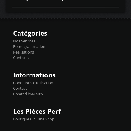
temperaturetemperature d'air
Reprog SP + Flashpro 1130€ TTC Reprog
d'admissiontemp ex. pour atmo -30- 80°C
E85 + Débridage injecteurs + Flashpro
moteurs suralsECT/CTSengine coolant
1220€ TTC Reprog E85 + SP98 + Débridage
temperaturetemperature ldr moteurtemp
Injecteurs + Flashpro 1370€ TTC Le
ex. a froid 80-100°C a ...
Flashpro permet un accès complet à tous
les paramètres moteur et ainsi une gestion
Catégories
précise et performante. Vous pourrez
basculer de la carto sans plomb à Ethanol à
Nos Services
l'aide du flashpro OPTION ECONOMIQUES
Reprogrammation
Reprog SP 98 sur le calculateur d'origine
Realisations
450€ TTC Un gain d'environ 10cv et 15nm
Contacts
...
Informations
Conditions d’utilisation
Contact
Created byMarto
Les Pièces Perf
Boutique CR Tune Shop