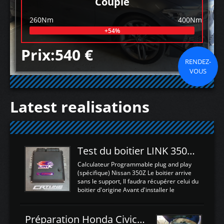
Couple
260Nm
400Nm
+54%
Prix:540 €
RENDEZ-
VOUS
Latest realisations
Test du boitier LINK 350Z Plugin ECU
Calculateur Programmable plug and play
(spécifique) Nissan 350Z Le boitier arrive
sans le support, Il faudra récupérer celui du
boitier d'origine Avant d'installer le
calculateur dans la voiture, nous allons
connecter le harness d'extension afin
d'envoyer l'information de la large bande
Préparation Honda Civic Type R FK2
dans le boitier. sydney sweeney deepfake