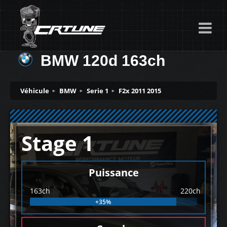
BMW 120d 163ch
Véhicule
BMW
Serie 1
F2x 2011 2015
Stage 1
Puissance
163ch
220ch
+35%