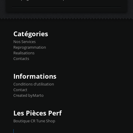
temperaturetemperature d'air
Reprog SP + Flashpro 1130€ TTC Reprog
d'admissiontemp ex. pour atmo -30- 80°C
E85 + Débridage injecteurs + Flashpro
moteurs suralsECT/CTSengine coolant
1220€ TTC Reprog E85 + SP98 + Débridage
temperaturetemperature ldr moteurtemp
Injecteurs + Flashpro 1370€ TTC Le
ex. a froid 80-100°C a ...
Flashpro permet un accès complet à tous
les paramètres moteur et ainsi une gestion
Catégories
précise et performante. Vous pourrez
basculer de la carto sans plomb à Ethanol à
Nos Services
l'aide du flashpro OPTION ECONOMIQUES
Reprogrammation
Reprog SP 98 sur le calculateur d'origine
Realisations
450€ TTC Un gain d'environ 10cv et 15nm
Contacts
...
Informations
Conditions d’utilisation
Contact
Created byMarto
Les Pièces Perf
Boutique CR Tune Shop