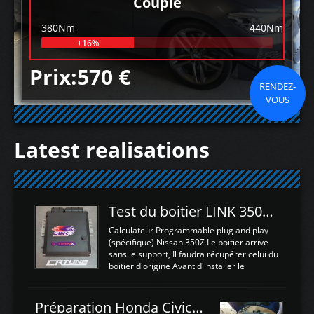
Couple
380Nm
440Nm
+16%
Prix:570 €
RENDEZ-
VOUS
Latest realisations
Test du boitier LINK 350Z Plugin ECU
Calculateur Programmable plug and play
(spécifique) Nissan 350Z Le boitier arrive
sans le support, Il faudra récupérer celui du
boitier d'origine Avant d'installer le
calculateur dans la voiture, nous allons
connecter le harness d'extension afin
d'envoyer l'information de la large bande
Préparation Honda Civic Type R FK2
dans le boitier. sydney sweeney deepfake