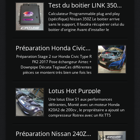
Test du boitier LINK 350Z Plugin ECU
Calculateur Programmable plug and play
(spécifique) Nissan 350Z Le boitier arrive
sans le support, Il faudra récupérer celui du
boitier d'origine Avant d'installer le
calculateur dans la voiture, nous allons
connecter le harness d'extension afin
d'envoyer l'information de la large bande
Préparation Honda Civic Type R FK2
dans le boitier. sydney sweeney deepfake
La sortie 0-5V de l'afr sera connectée sur
Préparation Stage 2 sur Honda Civic Type R
l'entrée AN Volt 8 et GndAN pour
FK2 2017 Pose échangeur Airtec +
Analogique, et Volt car l'information est une
Downpipe Décata TegiwaCes différentes
tension (Pas une résistance variable d'un
pièces se montent très bien une fois les
capteur de pression ou de température Il
passages de roues et l'imposant fond plat
est temps de brancher le ...
déposé. L'échangeur massif demande une
légere découpe du plastique inferieur,
Lotus Hot Purpple
negénant en rien la structure ou le
fonctionnement du fond plat. Une
Une lotus Elise S1 aux performances
reprogrammation Stage 2 est faite sur le
délirantes, Monté avec un moteur Honda
calculateur d'origine. Une alternative
K20A2 de 200cv , le propriétaire a ajouté un
économique au passage sur Hondata
compresseur Rotrex avec un Kit TTS
FlashproFK2 / Fk8. La Civic développe
performance . La puissance n'étant "que"
d'origine 310cv et 400Nn , Une fois
de 300cv, David a décidé de fiabiliser et
reprogrammé et les ...
d'augmenter la puissance de son moteur:
Préparation Nissan 240Z SR20DET
un watercooler a été ajouté. 300Cv sans