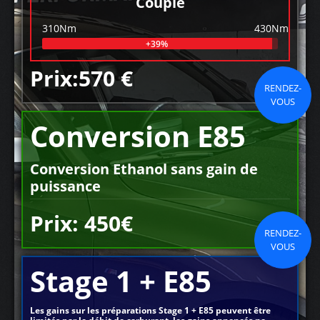
Couple
310Nm
430Nm
+39%
Prix:570 €
RENDEZ-
VOUS
Conversion E85
Conversion Ethanol sans gain de
puissance
Prix: 450€
RENDEZ-
VOUS
Stage 1 + E85
Les gains sur les préparations Stage 1 + E85 peuvent être