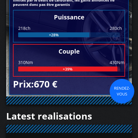
limités par le débit de carburant, les gains annoncés ne
peuvent donc pas être garantis
Puissance
218ch
280ch
+28%
Couple
310Nm
430Nm
+39%
Prix:670 €
RENDEZ-
VOUS
Latest realisations