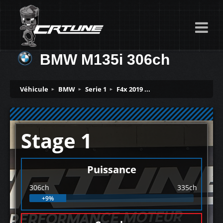
BMW M135i 306ch
Véhicule
BMW
Serie 1
F4x 2019 ...
Stage 1
Puissance
306ch
335ch
+9%