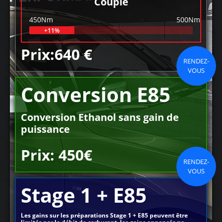
Couple
450Nm
500Nm
+11%
Prix:640 €
RENDEZ-
VOUS
Conversion E85
Conversion Ethanol sans gain de
puissance
Prix: 450€
RENDEZ-
VOUS
Stage 1 + E85
Les gains sur les préparations Stage 1 + E85 peuvent être