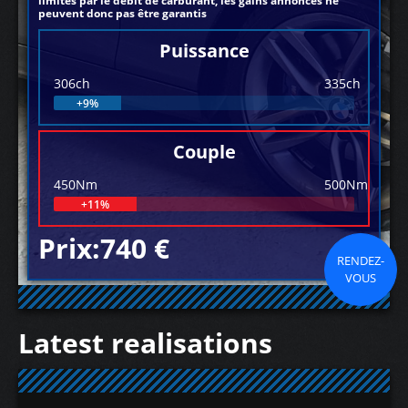
limités par le débit de carburant, les gains annoncés ne
peuvent donc pas être garantis
Puissance
306ch
335ch
+9%
Couple
450Nm
500Nm
+11%
Prix:740 €
RENDEZ-
VOUS
Latest realisations