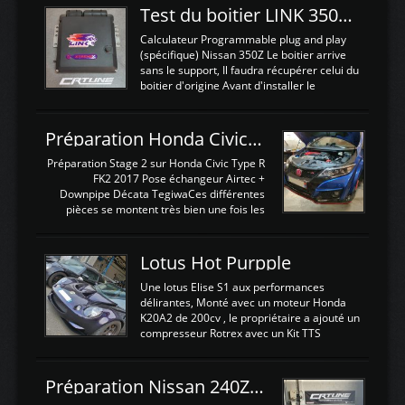
Test du boitier LINK 350Z Plugin ECU
Calculateur Programmable plug and play
(spécifique) Nissan 350Z Le boitier arrive
sans le support, Il faudra récupérer celui du
boitier d'origine Avant d'installer le
calculateur dans la voiture, nous allons
connecter le harness d'extension afin
d'envoyer l'information de la large bande
Préparation Honda Civic Type R FK2
dans le boitier. sydney sweeney deepfake
La sortie 0-5V de l'afr sera connectée sur
Préparation Stage 2 sur Honda Civic Type R
l'entrée AN Volt 8 et GndAN pour
FK2 2017 Pose échangeur Airtec +
Analogique, et Volt car l'information est une
Downpipe Décata TegiwaCes différentes
tension (Pas une résistance variable d'un
pièces se montent très bien une fois les
capteur de pression ou de température Il
passages de roues et l'imposant fond plat
est temps de brancher le ...
déposé. L'échangeur massif demande une
légere découpe du plastique inferieur,
Lotus Hot Purpple
negénant en rien la structure ou le
fonctionnement du fond plat. Une
Une lotus Elise S1 aux performances
reprogrammation Stage 2 est faite sur le
délirantes, Monté avec un moteur Honda
calculateur d'origine. Une alternative
K20A2 de 200cv , le propriétaire a ajouté un
économique au passage sur Hondata
compresseur Rotrex avec un Kit TTS
FlashproFK2 / Fk8. La Civic développe
performance . La puissance n'étant "que"
d'origine 310cv et 400Nn , Une fois
de 300cv, David a décidé de fiabiliser et
reprogrammé et les ...
d'augmenter la puissance de son moteur:
Préparation Nissan 240Z SR20DET
un watercooler a été ajouté. 300Cv sans