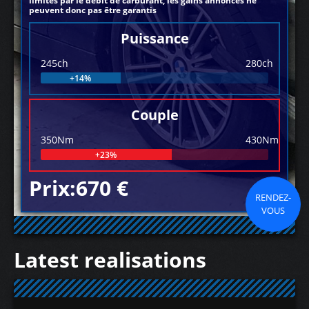
limités par le débit de carburant, les gains annoncés ne
peuvent donc pas être garantis
Puissance
245ch
280ch
+14%
Couple
350Nm
430Nm
+23%
Prix:670 €
RENDEZ-
VOUS
Latest realisations