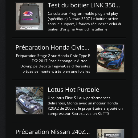
Test du boitier LINK 350Z Plugin ECU
Calculateur Programmable plug and play
(spécifique) Nissan 350Z Le boitier arrive
sans le support, Il faudra récupérer celui du
boitier d'origine Avant d'installer le
calculateur dans la voiture, nous allons
connecter le harness d'extension afin
d'envoyer l'information de la large bande
Préparation Honda Civic Type R FK2
dans le boitier. sydney sweeney deepfake
La sortie 0-5V de l'afr sera connectée sur
Préparation Stage 2 sur Honda Civic Type R
l'entrée AN Volt 8 et GndAN pour
FK2 2017 Pose échangeur Airtec +
Analogique, et Volt car l'information est une
Downpipe Décata TegiwaCes différentes
tension (Pas une résistance variable d'un
pièces se montent très bien une fois les
capteur de pression ou de température Il
passages de roues et l'imposant fond plat
est temps de brancher le ...
déposé. L'échangeur massif demande une
légere découpe du plastique inferieur,
Lotus Hot Purpple
negénant en rien la structure ou le
fonctionnement du fond plat. Une
Une lotus Elise S1 aux performances
reprogrammation Stage 2 est faite sur le
délirantes, Monté avec un moteur Honda
calculateur d'origine. Une alternative
K20A2 de 200cv , le propriétaire a ajouté un
économique au passage sur Hondata
compresseur Rotrex avec un Kit TTS
FlashproFK2 / Fk8. La Civic développe
performance . La puissance n'étant "que"
d'origine 310cv et 400Nn , Une fois
de 300cv, David a décidé de fiabiliser et
reprogrammé et les ...
d'augmenter la puissance de son moteur:
Préparation Nissan 240Z SR20DET
un watercooler a été ajouté. 300Cv sans