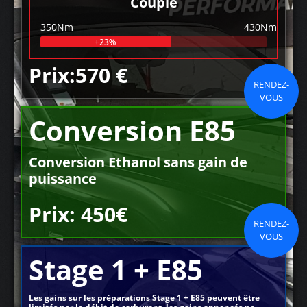
Couple
350Nm
430Nm
+23%
Prix:570 €
RENDEZ-
VOUS
Conversion E85
Conversion Ethanol sans gain de
puissance
Prix: 450€
RENDEZ-
VOUS
Stage 1 + E85
Les gains sur les préparations Stage 1 + E85 peuvent être