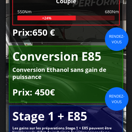
Couple
550Nm
680Nm
+24%
Prix:650 €
RENDEZ-
VOUS
Conversion E85
Conversion Ethanol sans gain de
puissance
Prix: 450€
RENDEZ-
VOUS
Stage 1 + E85
Les gains sur les préparations Stage 1 + E85 peuvent être