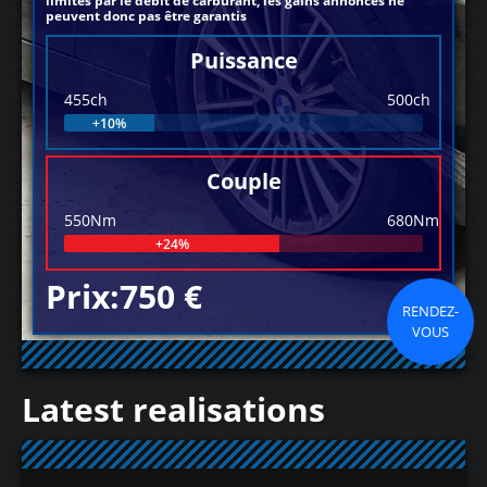
limités par le débit de carburant, les gains annoncés ne
peuvent donc pas être garantis
Puissance
455ch
500ch
+10%
Couple
550Nm
680Nm
+24%
Prix:750 €
RENDEZ-
VOUS
Latest realisations