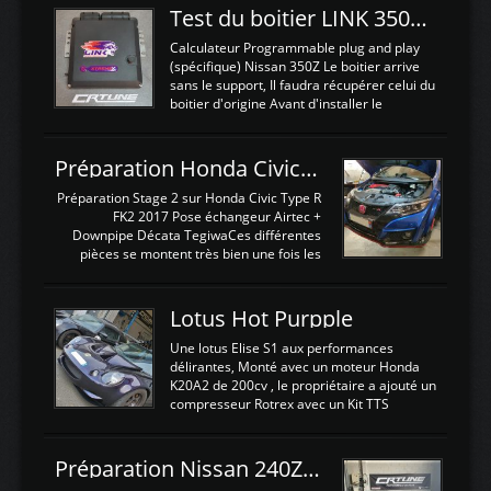
Test du boitier LINK 350Z Plugin ECU
Calculateur Programmable plug and play
(spécifique) Nissan 350Z Le boitier arrive
sans le support, Il faudra récupérer celui du
boitier d'origine Avant d'installer le
calculateur dans la voiture, nous allons
connecter le harness d'extension afin
d'envoyer l'information de la large bande
Préparation Honda Civic Type R FK2
dans le boitier. sydney sweeney deepfake
La sortie 0-5V de l'afr sera connectée sur
Préparation Stage 2 sur Honda Civic Type R
l'entrée AN Volt 8 et GndAN pour
FK2 2017 Pose échangeur Airtec +
Analogique, et Volt car l'information est une
Downpipe Décata TegiwaCes différentes
tension (Pas une résistance variable d'un
pièces se montent très bien une fois les
capteur de pression ou de température Il
passages de roues et l'imposant fond plat
est temps de brancher le ...
déposé. L'échangeur massif demande une
légere découpe du plastique inferieur,
Lotus Hot Purpple
negénant en rien la structure ou le
fonctionnement du fond plat. Une
Une lotus Elise S1 aux performances
reprogrammation Stage 2 est faite sur le
délirantes, Monté avec un moteur Honda
calculateur d'origine. Une alternative
K20A2 de 200cv , le propriétaire a ajouté un
économique au passage sur Hondata
compresseur Rotrex avec un Kit TTS
FlashproFK2 / Fk8. La Civic développe
performance . La puissance n'étant "que"
d'origine 310cv et 400Nn , Une fois
de 300cv, David a décidé de fiabiliser et
reprogrammé et les ...
d'augmenter la puissance de son moteur:
Préparation Nissan 240Z SR20DET
un watercooler a été ajouté. 300Cv sans