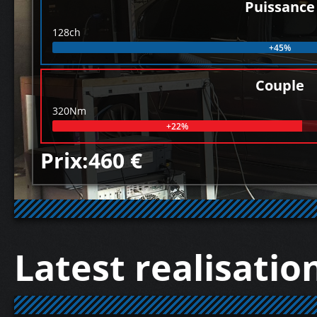
Puissance
128ch
+45%
Couple
320Nm
+22%
Prix:460 €
Latest realisatio