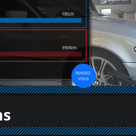
185ch
390Nm
RENDEZ-
VOUS
ns