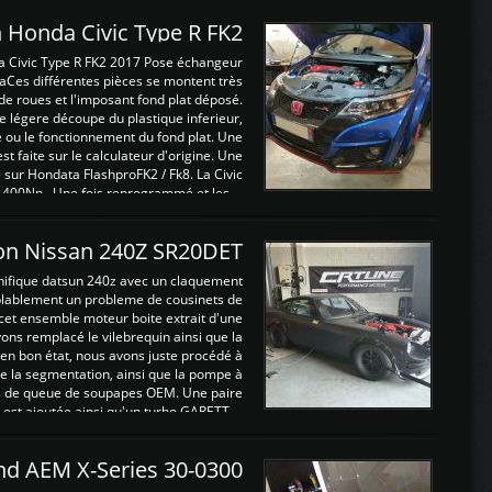
 Honda Civic Type R FK2
a Civic Type R FK2 2017 Pose échangeur
Ces différentes pièces se montent très
de roues et l'imposant fond plat déposé.
légere découpe du plastique inferieur,
e ou le fonctionnement du fond plat. Une
 faite sur le calculateur d'origine. Une
sur Hondata FlashproFK2 / Fk8. La Civic
 400Nn , Une fois reprogrammé et les ...
on Nissan 240Z SR20DET
nifique datsun 240z avec un claquement
blablement un probleme de cousinets de
cet ensemble moteur boite extrait d'une
ns remplacé le vilebrequin ainsi que la
t en bon état, nous avons juste procédé à
 la segmentation, ainsi que la pompe à
ints de queue de soupapes OEM. Une paire
est ajoutée ainsi qu'un turbo GARETT ...
and AEM X-Series 30-0300