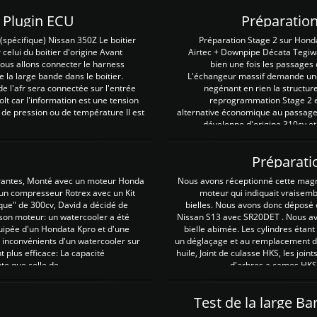
Z Plugin ECU
Préparation
spécifique) Nissan 350Z Le boitier
Préparation Stage 2 sur Hond
 celui du boitier d'origine Avant
Airtec + Downpipe Décata Tegiwa
 nous allons connecter le harness
bien une fois les passages 
e la large bande dans le boitier.
L'échangeur massif demande une 
e l'afr sera connectée sur l'entrée
negénant en rien la structur
lt car l'information est une tension
reprogrammation Stage 2 est
 de pression ou de température Il est
alternative économique au passage 
développe d'origine 310cv et
Préparati
irantes, Monté avec un moteur Honda
Nous avons réceptionné cette mag
 un compresseur Rotrex avec un Kit
moteur qui indiquait vraisem
que" de 300cv, David a décidé de
bielles. Nous avons donc déposé 
 son moteur: un watercooler a été
Nissan S13 avec SR20DET . Nous avo
uipée d'un Hondata Kpro et d'une
bielle abimée. Les cylindres étan
 inconvénients d'un watercooler sur
un déglaçage et au remplacement de
plus efficace: La capacité
huile, Joint de culasse HKS, les jo
te que celle de ...
d'arbres a cames HKS 
Test de la large B