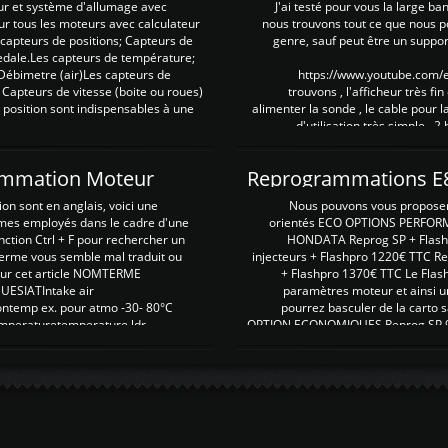
ur et système d'allumage avec
J'ai testé pour vous la large ba
our tous les moteurs avec calculateur
nous trouvons tout ce que nous p
es capteurs de positions; Capteurs de
genre, sauf peut être un suppor
pedale.Les capteurs de température;
Débimetre (air)Les capteurs de
https://www.youtube.com
 Capteurs de vitesse (boite ou roues)
trouvons , l'afficheur très fin
 position sont indispensables à une
alimenter la sonde , le cable pour l
d'utilisation très simple , 2
rammation Moteur
on sont en anglais, voici une
Nous pouvons vous proposer d
rmes employés dans le cadre d'une
orientés ECO OPTIONS PERFOR
nction Ctrl + F pour rechercher un
HONDATA Reprog SP + Flash
erme vous semble mal traduit ou
injecteurs + Flashpro 1220€ TTC R
r sur cet article NOMTERME
+ Flashpro 1370€ TTC Le Flas
SIATIntake air
paramètres moteur et ainsi u
ontemp ex. pour atmo -30- 80°C
pourrez basculer de la carto s
emperaturetemperature ldr
OPTION ECONOMIQUES Reprog SP 98 