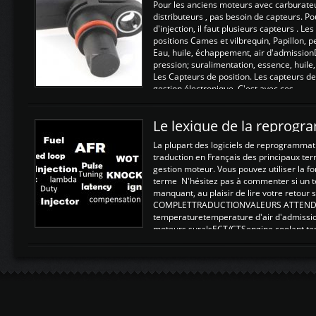
Pour les anciens moteurs avec carburate
distributeurs , pas besoin de capteurs. P
d'injection, il faut plusieurs capteurs . L
positions Cames et vilbrequin, Papillon, 
Eau, huile, échappement, air d'admission
pression; suralimentation, essence, huile,
Les Capteurs de position. Les capteurs de
gestion électronique. C'est avec ces ...
Le lexique de la reprog
La plupart des logiciels de reprogrammati
traduction en Français des principaux te
gestion moteur. Vous pouvez utiliser la fo
terme N'hésitez pas à commenter si un t
manquant, au plaisir de lire votre retou
COMPLETTRADUCTIONVALEURS ATTENDUE
temperaturetemperature d'air d'admissi
moteurs suralsECT/CTSengine coolant t
moteurtemp ex. a froid 80-100°C a ...