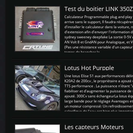
Test du boitier LINK 350
Calculateur Programmable plug and play (
arrive sans le support, Il faudra récupérer
d'installer le calculateur dans la voiture,
d'extension afin d'envoyer l'information d
sydney sweeney deepfake La sortie 0-5V d
AN Volt 8 et GndAN pour Analogique, et Vo
(Pas une résistance variable d'un capteur
temps de brancher le ...
Lotus Hot Purpple
Une lotus Elise S1 aux performances dél
K20A2 de 200cv , le propriétaire a ajouté
TTS performance . La puissance n'étant "
fiabiliser et d'augmenter la puissance de
ajouté. 300Cv sans échangeurLa lotus éq
large bande pour le réglage Avantages et
un moteur compressé: Un refroidissement 
calorifique de l'eau est bien plus importan
Les capteurs Moteurs