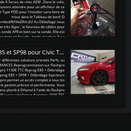
nde X-Series de chez AEM . Dans le colis,
ouvons attendre pour un afficheur de ce
t Type POD pour l'installer sans faire de
trous dans le Tableau de bord :D
/embed/KAVwZKm-JiU Au Déballage nous
 et très léger , le faisceau de câbles pour
a sonde AFR et bien sur la sonde. Elle est
 boutons en façade , mode et select. Il y a
différentes fonctions ...
Reprogrammations E85 et SP98 pour Civic Type R FN2
ifférentes solutions orientés Perfs. ou
MANCES Reprogrammation sur Flashpro
pro 1130€ TTC Reprog E85 + Débridage
eprog E85 + SP98 + Débridage Injecteurs
hpro permet un accès complet à tous les
ne gestion précise et performante. Vous
ans plomb à Ethanol à l'aide du flashpro
sur le calculateur d'origine 450€ TTC
Un gain d'environ 10cv et 15nm ...