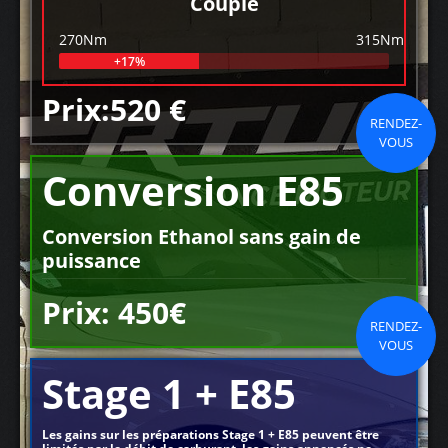
Couple
270Nm
315Nm
+17%
Prix:520 €
RENDEZ-
VOUS
Conversion E85
Conversion Ethanol sans gain de
puissance
Prix: 450€
RENDEZ-
VOUS
Stage 1 + E85
Les gains sur les préparations Stage 1 + E85 peuvent être