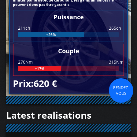
limités par le débit de carburant, les gains annoncés ne
peuvent donc pas être garantis
Puissance
211ch
265ch
+26%
Couple
270Nm
315Nm
+17%
Prix:620 €
RENDEZ-
VOUS
Latest realisations