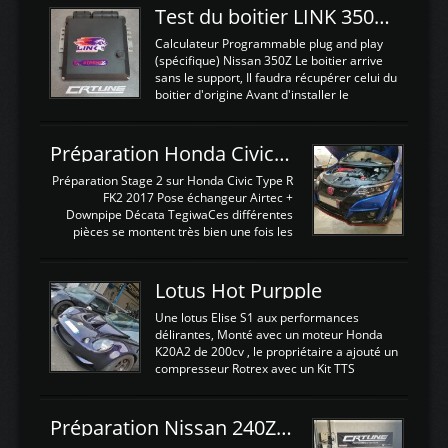
Test du boitier LINK 350Z Plugin ECU
Calculateur Programmable plug and play
(spécifique) Nissan 350Z Le boitier arrive
sans le support, Il faudra récupérer celui du
boitier d'origine Avant d'installer le
calculateur dans la voiture, nous allons
connecter le harness d'extension afin
d'envoyer l'information de la large bande
Préparation Honda Civic Type R FK2
dans le boitier. sydney sweeney deepfake
La sortie 0-5V de l'afr sera connectée sur
Préparation Stage 2 sur Honda Civic Type R
l'entrée AN Volt 8 et GndAN pour
FK2 2017 Pose échangeur Airtec +
Analogique, et Volt car l'information est une
Downpipe Décata TegiwaCes différentes
tension (Pas une résistance variable d'un
pièces se montent très bien une fois les
capteur de pression ou de température Il
passages de roues et l'imposant fond plat
est temps de brancher le ...
déposé. L'échangeur massif demande une
légere découpe du plastique inferieur,
Lotus Hot Purpple
negénant en rien la structure ou le
fonctionnement du fond plat. Une
Une lotus Elise S1 aux performances
reprogrammation Stage 2 est faite sur le
délirantes, Monté avec un moteur Honda
calculateur d'origine. Une alternative
K20A2 de 200cv , le propriétaire a ajouté un
économique au passage sur Hondata
compresseur Rotrex avec un Kit TTS
FlashproFK2 / Fk8. La Civic développe
performance . La puissance n'étant "que"
d'origine 310cv et 400Nn , Une fois
de 300cv, David a décidé de fiabiliser et
reprogrammé et les ...
d'augmenter la puissance de son moteur:
Préparation Nissan 240Z SR20DET
un watercooler a été ajouté. 300Cv sans