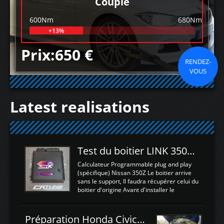
Couple
600Nm
680Nm
+13%
Prix:650 €
RENDEZ-
VOUS
Latest realisations
Test du boitier LINK 350Z Plugin ECU
Calculateur Programmable plug and play
(spécifique) Nissan 350Z Le boitier arrive
sans le support, Il faudra récupérer celui du
boitier d'origine Avant d'installer le
calculateur dans la voiture, nous allons
connecter le harness d'extension afin
d'envoyer l'information de la large bande
Préparation Honda Civic Type R FK2
dans le boitier. sydney sweeney deepfake