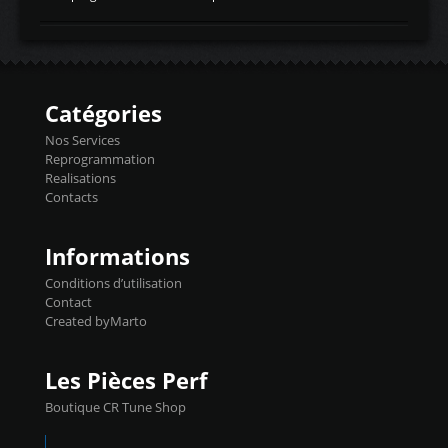
temperaturetemperature d'air
Reprog SP + Flashpro 1130€ TTC Reprog
d'admissiontemp ex. pour atmo -30- 80°C
E85 + Débridage injecteurs + Flashpro
moteurs suralsECT/CTSengine coolant
1220€ TTC Reprog E85 + SP98 + Débridage
temperaturetemperature ldr moteurtemp
Injecteurs + Flashpro 1370€ TTC Le
ex. a froid 80-100°C a ...
Flashpro permet un accès complet à tous
les paramètres moteur et ainsi une gestion
Catégories
précise et performante. Vous pourrez
basculer de la carto sans plomb à Ethanol à
Nos Services
l'aide du flashpro OPTION ECONOMIQUES
Reprogrammation
Reprog SP 98 sur le calculateur d'origine
Realisations
450€ TTC Un gain d'environ 10cv et 15nm
Contacts
...
Informations
Conditions d’utilisation
Contact
Created byMarto
Les Pièces Perf
Boutique CR Tune Shop