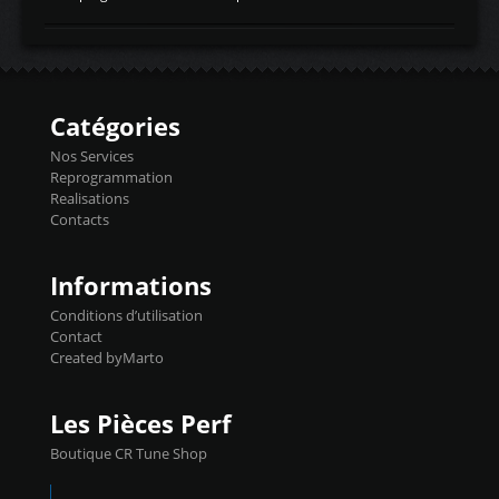
temperaturetemperature d'air
Reprog SP + Flashpro 1130€ TTC Reprog
d'admissiontemp ex. pour atmo -30- 80°C
E85 + Débridage injecteurs + Flashpro
moteurs suralsECT/CTSengine coolant
1220€ TTC Reprog E85 + SP98 + Débridage
temperaturetemperature ldr moteurtemp
Injecteurs + Flashpro 1370€ TTC Le
ex. a froid 80-100°C a ...
Flashpro permet un accès complet à tous
les paramètres moteur et ainsi une gestion
Catégories
précise et performante. Vous pourrez
basculer de la carto sans plomb à Ethanol à
Nos Services
l'aide du flashpro OPTION ECONOMIQUES
Reprogrammation
Reprog SP 98 sur le calculateur d'origine
Realisations
450€ TTC Un gain d'environ 10cv et 15nm
Contacts
...
Informations
Conditions d’utilisation
Contact
Created byMarto
Les Pièces Perf
Boutique CR Tune Shop