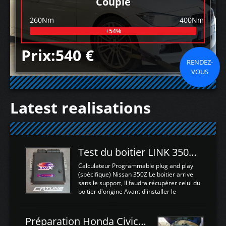
Couple
260Nm
400Nm
+54%
Prix:540 €
RENDEZ-
VOUS
Latest realisations
Test du boitier LINK 350Z Plugin ECU
Calculateur Programmable plug and play
(spécifique) Nissan 350Z Le boitier arrive
sans le support, Il faudra récupérer celui du
boitier d'origine Avant d'installer le
calculateur dans la voiture, nous allons
connecter le harness d'extension afin
d'envoyer l'information de la large bande
Préparation Honda Civic Type R FK2
dans le boitier. sydney sweeney deepfake