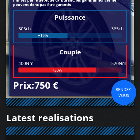
limités par le débit de carburant, les gains annoncés ne
peuvent donc pas être garantis
Puissance
306ch
365ch
+19%
Couple
400Nm
520Nm
+30%
Prix:750 €
RENDEZ-
VOUS
Latest realisations