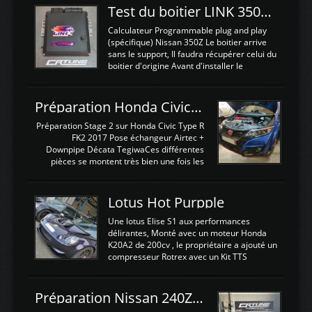
Test du boitier LINK 350Z Plugin ECU
Calculateur Programmable plug and play
(spécifique) Nissan 350Z Le boitier arrive
sans le support, Il faudra récupérer celui du
boitier d'origine Avant d'installer le
calculateur dans la voiture, nous allons
connecter le harness d'extension afin
d'envoyer l'information de la large bande
Préparation Honda Civic Type R FK2
dans le boitier. sydney sweeney deepfake
La sortie 0-5V de l'afr sera connectée sur
Préparation Stage 2 sur Honda Civic Type R
l'entrée AN Volt 8 et GndAN pour
FK2 2017 Pose échangeur Airtec +
Analogique, et Volt car l'information est une
Downpipe Décata TegiwaCes différentes
tension (Pas une résistance variable d'un
pièces se montent très bien une fois les
capteur de pression ou de température Il
passages de roues et l'imposant fond plat
est temps de brancher le ...
déposé. L'échangeur massif demande une
légere découpe du plastique inferieur,
Lotus Hot Purpple
negénant en rien la structure ou le
fonctionnement du fond plat. Une
Une lotus Elise S1 aux performances
reprogrammation Stage 2 est faite sur le
délirantes, Monté avec un moteur Honda
calculateur d'origine. Une alternative
K20A2 de 200cv , le propriétaire a ajouté un
économique au passage sur Hondata
compresseur Rotrex avec un Kit TTS
FlashproFK2 / Fk8. La Civic développe
performance . La puissance n'étant "que"
d'origine 310cv et 400Nn , Une fois
de 300cv, David a décidé de fiabiliser et
reprogrammé et les ...
d'augmenter la puissance de son moteur:
Préparation Nissan 240Z SR20DET
un watercooler a été ajouté. 300Cv sans