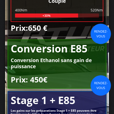
Couple
400Nm
520Nm
+30%
Prix:650 €
RENDEZ-
VOUS
Conversion E85
Conversion Ethanol sans gain de
puissance
Prix: 450€
RENDEZ-
VOUS
Stage 1 + E85
Les gains sur les préparations Stage 1 + E85 peuvent être