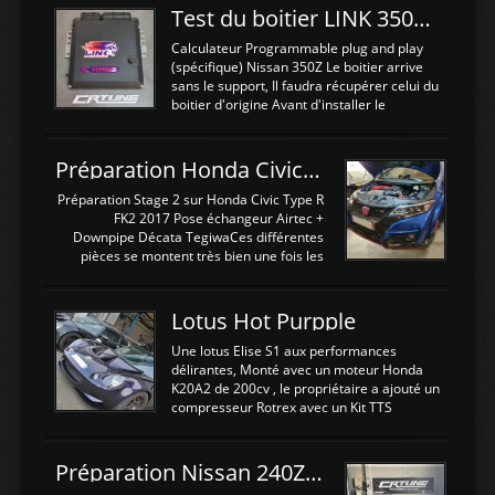
Test du boitier LINK 350Z Plugin ECU
Calculateur Programmable plug and play
(spécifique) Nissan 350Z Le boitier arrive
sans le support, Il faudra récupérer celui du
boitier d'origine Avant d'installer le
calculateur dans la voiture, nous allons
connecter le harness d'extension afin
d'envoyer l'information de la large bande
Préparation Honda Civic Type R FK2
dans le boitier. sydney sweeney deepfake
La sortie 0-5V de l'afr sera connectée sur
Préparation Stage 2 sur Honda Civic Type R
l'entrée AN Volt 8 et GndAN pour
FK2 2017 Pose échangeur Airtec +
Analogique, et Volt car l'information est une
Downpipe Décata TegiwaCes différentes
tension (Pas une résistance variable d'un
pièces se montent très bien une fois les
capteur de pression ou de température Il
passages de roues et l'imposant fond plat
est temps de brancher le ...
déposé. L'échangeur massif demande une
légere découpe du plastique inferieur,
Lotus Hot Purpple
negénant en rien la structure ou le
fonctionnement du fond plat. Une
Une lotus Elise S1 aux performances
reprogrammation Stage 2 est faite sur le
délirantes, Monté avec un moteur Honda
calculateur d'origine. Une alternative
K20A2 de 200cv , le propriétaire a ajouté un
économique au passage sur Hondata
compresseur Rotrex avec un Kit TTS
FlashproFK2 / Fk8. La Civic développe
performance . La puissance n'étant "que"
d'origine 310cv et 400Nn , Une fois
de 300cv, David a décidé de fiabiliser et
reprogrammé et les ...
d'augmenter la puissance de son moteur:
Préparation Nissan 240Z SR20DET
un watercooler a été ajouté. 300Cv sans