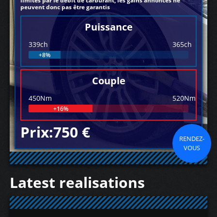
limités par le débit de carburant, les gains annoncés ne
peuvent donc pas être garantis
Puissance
339ch
365ch
+8%
Couple
450Nm
520Nm
+16%
Prix:750 €
RENDEZ-
VOUS
Latest realisations