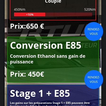
Couple
450Nm
520Nm
+16%
Prix:650 €
RENDEZ-
VOUS
Conversion E85
Conversion Ethanol sans gain de
puissance
Prix: 450€
RENDEZ-
VOUS
Stage 1 + E85
Les gains sur les préparations Stage 1 + E85 peuvent être