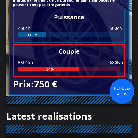
limités par le débit de carburant, les gains annoncés ne
peuvent donc pas être garantis
Puissance
450ch
500ch
+11%
Couple
550Nm
680Nm
+24%
Prix:750 €
RENDEZ-
VOUS
Latest realisations