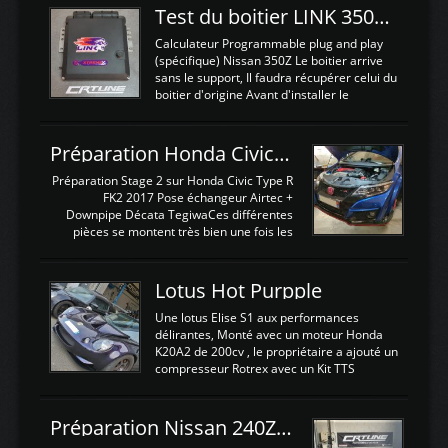
Test du boitier LINK 350Z Plugin ECU
Calculateur Programmable plug and play
(spécifique) Nissan 350Z Le boitier arrive
sans le support, Il faudra récupérer celui du
boitier d'origine Avant d'installer le
calculateur dans la voiture, nous allons
connecter le harness d'extension afin
d'envoyer l'information de la large bande
Préparation Honda Civic Type R FK2
dans le boitier. sydney sweeney deepfake
La sortie 0-5V de l'afr sera connectée sur
Préparation Stage 2 sur Honda Civic Type R
l'entrée AN Volt 8 et GndAN pour
FK2 2017 Pose échangeur Airtec +
Analogique, et Volt car l'information est une
Downpipe Décata TegiwaCes différentes
tension (Pas une résistance variable d'un
pièces se montent très bien une fois les
capteur de pression ou de température Il
passages de roues et l'imposant fond plat
est temps de brancher le ...
déposé. L'échangeur massif demande une
légere découpe du plastique inferieur,
Lotus Hot Purpple
negénant en rien la structure ou le
fonctionnement du fond plat. Une
Une lotus Elise S1 aux performances
reprogrammation Stage 2 est faite sur le
délirantes, Monté avec un moteur Honda
calculateur d'origine. Une alternative
K20A2 de 200cv , le propriétaire a ajouté un
économique au passage sur Hondata
compresseur Rotrex avec un Kit TTS
FlashproFK2 / Fk8. La Civic développe
performance . La puissance n'étant "que"
d'origine 310cv et 400Nn , Une fois
de 300cv, David a décidé de fiabiliser et
reprogrammé et les ...
d'augmenter la puissance de son moteur:
Préparation Nissan 240Z SR20DET
un watercooler a été ajouté. 300Cv sans