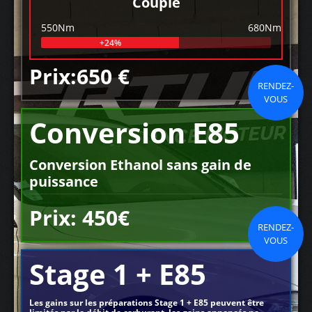
Couple
550Nm
680Nm
+24%
Prix:650 €
RENDEZ-
VOUS
Conversion E85
Conversion Ethanol sans gain de
puissance
Prix: 450€
RENDEZ-
VOUS
Stage 1 + E85
Les gains sur les préparations Stage 1 + E85 peuvent être