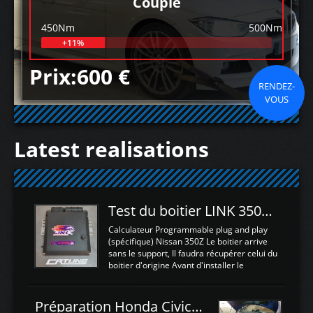
Couple
450Nm
500Nm
+11%
Prix:600 €
RENDEZ-
VOUS
Latest realisations
Test du boitier LINK 350Z Plugin ECU
Calculateur Programmable plug and play
(spécifique) Nissan 350Z Le boitier arrive
sans le support, Il faudra récupérer celui du
boitier d'origine Avant d'installer le
calculateur dans la voiture, nous allons
connecter le harness d'extension afin
d'envoyer l'information de la large bande
Préparation Honda Civic Type R FK2
dans le boitier. sydney sweeney deepfake