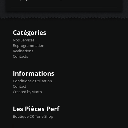
temperaturetemperature d'air
Reprog SP + Flashpro 1130€ TTC Reprog
d'admissiontemp ex. pour atmo -30- 80°C
E85 + Débridage injecteurs + Flashpro
moteurs suralsECT/CTSengine coolant
1220€ TTC Reprog E85 + SP98 + Débridage
temperaturetemperature ldr moteurtemp
Injecteurs + Flashpro 1370€ TTC Le
ex. a froid 80-100°C a ...
Flashpro permet un accès complet à tous
les paramètres moteur et ainsi une gestion
Catégories
précise et performante. Vous pourrez
basculer de la carto sans plomb à Ethanol à
Nos Services
l'aide du flashpro OPTION ECONOMIQUES
Reprogrammation
Reprog SP 98 sur le calculateur d'origine
Realisations
450€ TTC Un gain d'environ 10cv et 15nm
Contacts
...
Informations
Conditions d’utilisation
Contact
Created byMarto
Les Pièces Perf
Boutique CR Tune Shop