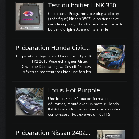
Test du boitier LINK 350Z Plugin ECU
Calculateur Programmable plug and play
(spécifique) Nissan 350Z Le boitier arrive
sans le support, Il faudra récupérer celui du
boitier d'origine Avant d'installer le
calculateur dans la voiture, nous allons
connecter le harness d'extension afin
d'envoyer l'information de la large bande
Préparation Honda Civic Type R FK2
dans le boitier. sydney sweeney deepfake
La sortie 0-5V de l'afr sera connectée sur
Préparation Stage 2 sur Honda Civic Type R
l'entrée AN Volt 8 et GndAN pour
FK2 2017 Pose échangeur Airtec +
Analogique, et Volt car l'information est une
Downpipe Décata TegiwaCes différentes
tension (Pas une résistance variable d'un
pièces se montent très bien une fois les
capteur de pression ou de température Il
passages de roues et l'imposant fond plat
est temps de brancher le ...
déposé. L'échangeur massif demande une
légere découpe du plastique inferieur,
Lotus Hot Purpple
negénant en rien la structure ou le
fonctionnement du fond plat. Une
Une lotus Elise S1 aux performances
reprogrammation Stage 2 est faite sur le
délirantes, Monté avec un moteur Honda
calculateur d'origine. Une alternative
K20A2 de 200cv , le propriétaire a ajouté un
économique au passage sur Hondata
compresseur Rotrex avec un Kit TTS
FlashproFK2 / Fk8. La Civic développe
performance . La puissance n'étant "que"
d'origine 310cv et 400Nn , Une fois
de 300cv, David a décidé de fiabiliser et
reprogrammé et les ...
d'augmenter la puissance de son moteur:
Préparation Nissan 240Z SR20DET
un watercooler a été ajouté. 300Cv sans