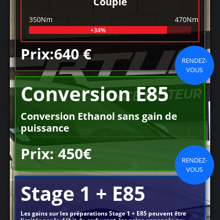
Couple
350Nm
470Nm
+34%
Prix:640 €
RENDEZ-
VOUS
Conversion E85
Conversion Ethanol sans gain de
puissance
Prix: 450€
RENDEZ-
VOUS
Stage 1 + E85
Les gains sur les préparations Stage 1 + E85 peuvent être