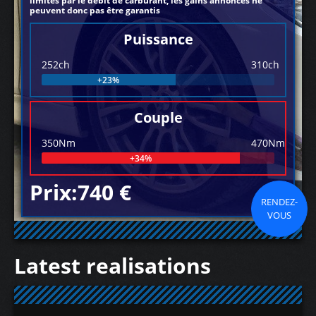
limités par le débit de carburant, les gains annoncés ne
peuvent donc pas être garantis
Puissance
252ch
310ch
+23%
Couple
350Nm
470Nm
+34%
Prix:740 €
RENDEZ-
VOUS
Latest realisations