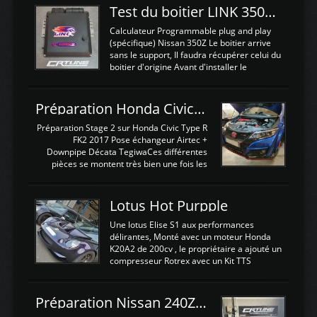
Test du boitier LINK 350Z Plugin ECU
Calculateur Programmable plug and play
(spécifique) Nissan 350Z Le boitier arrive
sans le support, Il faudra récupérer celui du
boitier d'origine Avant d'installer le
calculateur dans la voiture, nous allons
connecter le harness d'extension afin
d'envoyer l'information de la large bande
Préparation Honda Civic Type R FK2
dans le boitier. sydney sweeney deepfake
La sortie 0-5V de l'afr sera connectée sur
Préparation Stage 2 sur Honda Civic Type R
l'entrée AN Volt 8 et GndAN pour
FK2 2017 Pose échangeur Airtec +
Analogique, et Volt car l'information est une
Downpipe Décata TegiwaCes différentes
tension (Pas une résistance variable d'un
pièces se montent très bien une fois les
capteur de pression ou de température Il
passages de roues et l'imposant fond plat
est temps de brancher le ...
déposé. L'échangeur massif demande une
légere découpe du plastique inferieur,
Lotus Hot Purpple
negénant en rien la structure ou le
fonctionnement du fond plat. Une
Une lotus Elise S1 aux performances
reprogrammation Stage 2 est faite sur le
délirantes, Monté avec un moteur Honda
calculateur d'origine. Une alternative
K20A2 de 200cv , le propriétaire a ajouté un
économique au passage sur Hondata
compresseur Rotrex avec un Kit TTS
FlashproFK2 / Fk8. La Civic développe
performance . La puissance n'étant "que"
d'origine 310cv et 400Nn , Une fois
de 300cv, David a décidé de fiabiliser et
reprogrammé et les ...
d'augmenter la puissance de son moteur:
Préparation Nissan 240Z SR20DET
un watercooler a été ajouté. 300Cv sans