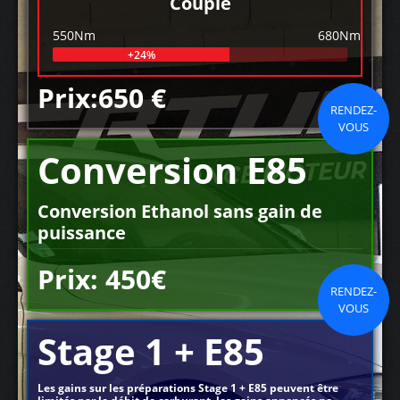
Couple
550Nm
680Nm
+24%
Prix:650 €
RENDEZ-
VOUS
Conversion E85
Conversion Ethanol sans gain de
puissance
Prix: 450€
RENDEZ-
VOUS
Stage 1 + E85
Les gains sur les préparations Stage 1 + E85 peuvent être