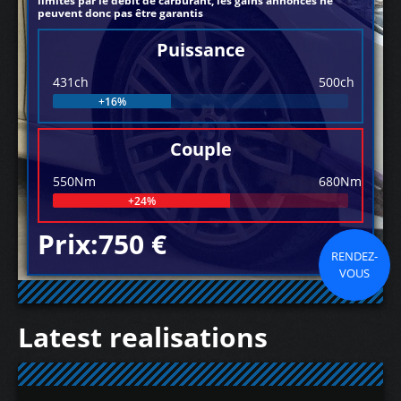
limités par le débit de carburant, les gains annoncés ne
peuvent donc pas être garantis
Puissance
431ch
500ch
+16%
Couple
550Nm
680Nm
+24%
Prix:750 €
RENDEZ-
VOUS
Latest realisations