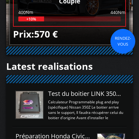
Couple
400Nm
440Nm
+10%
Prix:570 €
RENDEZ-
VOUS
Latest realisations
Test du boitier LINK 350Z Plugin ECU
Calculateur Programmable plug and play
(spécifique) Nissan 350Z Le boitier arrive
sans le support, Il faudra récupérer celui du
boitier d'origine Avant d'installer le
calculateur dans la voiture, nous allons
connecter le harness d'extension afin
d'envoyer l'information de la large bande
Préparation Honda Civic Type R FK2
dans le boitier. sydney sweeney deepfake