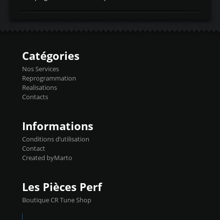
temperaturetemperature d'air
Reprog SP + Flashpro 1130€ TTC Reprog
d'admissiontemp ex. pour atmo -30- 80°C
E85 + Débridage injecteurs + Flashpro
moteurs suralsECT/CTSengine coolant
1220€ TTC Reprog E85 + SP98 + Débridage
temperaturetemperature ldr moteurtemp
Injecteurs + Flashpro 1370€ TTC Le
ex. a froid 80-100°C a ...
Flashpro permet un accès complet à tous
les paramètres moteur et ainsi une gestion
Catégories
précise et performante. Vous pourrez
basculer de la carto sans plomb à Ethanol à
Nos Services
l'aide du flashpro OPTION ECONOMIQUES
Reprogrammation
Reprog SP 98 sur le calculateur d'origine
Realisations
450€ TTC Un gain d'environ 10cv et 15nm
Contacts
...
Informations
Conditions d’utilisation
Contact
Created byMarto
Les Pièces Perf
Boutique CR Tune Shop