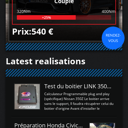
Couple
320Nm
400Nm
+25%
Prix:540 €
RENDEZ-
VOUS
Latest realisations
Test du boitier LINK 350Z Plugin ECU
Calculateur Programmable plug and play
(spécifique) Nissan 350Z Le boitier arrive
sans le support, Il faudra récupérer celui du
boitier d'origine Avant d'installer le
calculateur dans la voiture, nous allons
connecter le harness d'extension afin
d'envoyer l'information de la large bande
Préparation Honda Civic Type R FK2
dans le boitier. sydney sweeney deepfake