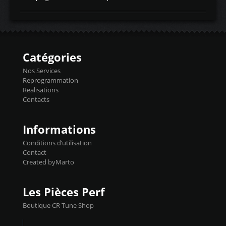
temperaturetemperature d'air
Reprog SP + Flashpro 1130€ TTC Reprog
d'admissiontemp ex. pour atmo -30- 80°C
E85 + Débridage injecteurs + Flashpro
moteurs suralsECT/CTSengine coolant
1220€ TTC Reprog E85 + SP98 + Débridage
temperaturetemperature ldr moteurtemp
Injecteurs + Flashpro 1370€ TTC Le
ex. a froid 80-100°C a ...
Flashpro permet un accès complet à tous
les paramètres moteur et ainsi une gestion
Catégories
précise et performante. Vous pourrez
basculer de la carto sans plomb à Ethanol à
Nos Services
l'aide du flashpro OPTION ECONOMIQUES
Reprogrammation
Reprog SP 98 sur le calculateur d'origine
Realisations
450€ TTC Un gain d'environ 10cv et 15nm
Contacts
...
Informations
Conditions d’utilisation
Contact
Created byMarto
Les Pièces Perf
Boutique CR Tune Shop