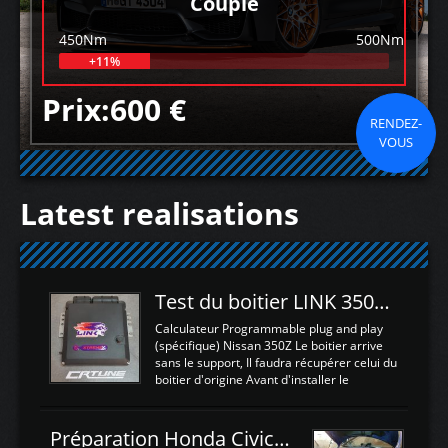
Couple
450Nm
500Nm
+11%
Prix:600 €
RENDEZ-
VOUS
Latest realisations
Test du boitier LINK 350Z Plugin ECU
Calculateur Programmable plug and play
(spécifique) Nissan 350Z Le boitier arrive
sans le support, Il faudra récupérer celui du
boitier d'origine Avant d'installer le
calculateur dans la voiture, nous allons
connecter le harness d'extension afin
d'envoyer l'information de la large bande
Préparation Honda Civic Type R FK2
dans le boitier. sydney sweeney deepfake