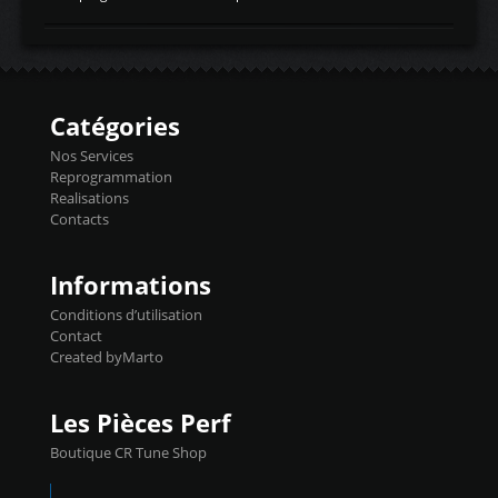
temperaturetemperature d'air
Reprog SP + Flashpro 1130€ TTC Reprog
d'admissiontemp ex. pour atmo -30- 80°C
E85 + Débridage injecteurs + Flashpro
moteurs suralsECT/CTSengine coolant
1220€ TTC Reprog E85 + SP98 + Débridage
temperaturetemperature ldr moteurtemp
Injecteurs + Flashpro 1370€ TTC Le
ex. a froid 80-100°C a ...
Flashpro permet un accès complet à tous
les paramètres moteur et ainsi une gestion
Catégories
précise et performante. Vous pourrez
basculer de la carto sans plomb à Ethanol à
Nos Services
l'aide du flashpro OPTION ECONOMIQUES
Reprogrammation
Reprog SP 98 sur le calculateur d'origine
Realisations
450€ TTC Un gain d'environ 10cv et 15nm
Contacts
...
Informations
Conditions d’utilisation
Contact
Created byMarto
Les Pièces Perf
Boutique CR Tune Shop