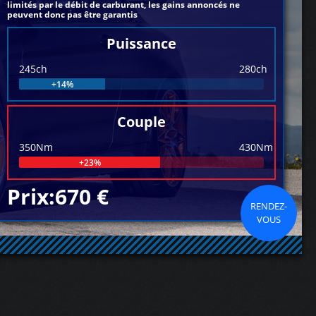
limités par le débit de carburant, les gains annoncés ne
peuvent donc pas être garantis
Puissance
245ch
280ch
+14%
Couple
350Nm
430Nm
+23%
Prix:670 €
RENDEZ-
VOUS