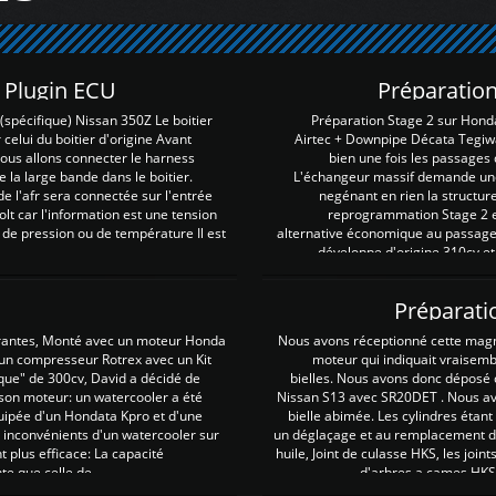
Z Plugin ECU
Préparation
spécifique) Nissan 350Z Le boitier
Préparation Stage 2 sur Hond
 celui du boitier d'origine Avant
Airtec + Downpipe Décata Tegiwa
 nous allons connecter le harness
bien une fois les passages 
e la large bande dans le boitier.
L'échangeur massif demande une 
e l'afr sera connectée sur l'entrée
negénant en rien la structur
lt car l'information est une tension
reprogrammation Stage 2 est
 de pression ou de température Il est
alternative économique au passage 
développe d'origine 310cv et
Préparati
irantes, Monté avec un moteur Honda
Nous avons réceptionné cette mag
 un compresseur Rotrex avec un Kit
moteur qui indiquait vraisem
que" de 300cv, David a décidé de
bielles. Nous avons donc déposé 
 son moteur: un watercooler a été
Nissan S13 avec SR20DET . Nous avo
uipée d'un Hondata Kpro et d'une
bielle abimée. Les cylindres étan
 inconvénients d'un watercooler sur
un déglaçage et au remplacement de
plus efficace: La capacité
huile, Joint de culasse HKS, les jo
te que celle de ...
d'arbres a cames HKS 