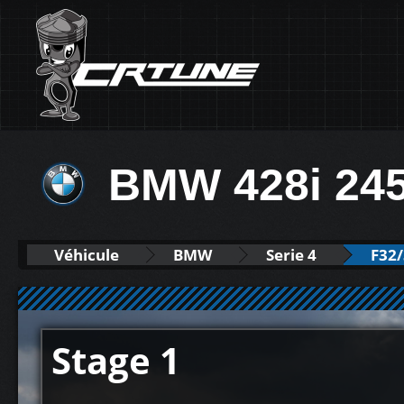
BMW 428i 24
Véhicule
BMW
Serie 4
F32/
Stage 1