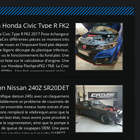
 Honda Civic Type R FK2
a Civic Type R FK2 2017 Pose échangeur
Ces différentes pièces se montent très
de roues et l'imposant fond plat déposé.
légere découpe du plastique inferieur,
e ou le fonctionnement du fond plat. Une
 faite sur le calculateur d'origine. Une
sur Hondata FlashproFK2 / Fk8. La Civic
 400Nn , Une fois reprogrammé et les ...
on Nissan 240Z SR20DET
nifique datsun 240z avec un claquement
blablement un probleme de cousinets de
cet ensemble moteur boite extrait d'une
ns remplacé le vilebrequin ainsi que la
t en bon état, nous avons juste procédé à
 la segmentation, ainsi que la pompe à
ints de queue de soupapes OEM. Une paire
est ajoutée ainsi qu'un turbo GARETT ...