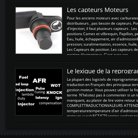
Les capteurs Moteurs
Pour les anciens moteurs avec carburate
distributeurs , pas besoin de capteurs. P
d'injection, il faut plusieurs capteurs . L
positions Cames et vilbrequin, Papillon, 
Eau, huile, échappement, air d'admission
pression; suralimentation, essence, huile,
Les Capteurs de position. Les capteurs de
gestion électronique. C'est avec ces ...
Le lexique de la reprog
La plupart des logiciels de reprogrammati
traduction en Français des principaux te
gestion moteur. Vous pouvez utiliser la fo
terme N'hésitez pas à commenter si un t
manquant, au plaisir de lire votre retou
COMPLETTRADUCTIONVALEURS ATTENDUE
temperaturetemperature d'air d'admissi
moteurs suralsECT/CTSengine coolant t
moteurtemp ex. a froid 80-100°C a ...