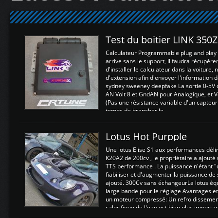
Test du boitier LINK 350
Calculateur Programmable plug and play (
arrive sans le support, Il faudra récupérer
d'installer le calculateur dans la voiture,
d'extension afin d'envoyer l'information d
sydney sweeney deepfake La sortie 0-5V d
AN Volt 8 et GndAN pour Analogique, et Vo
(Pas une résistance variable d'un capteur
temps de brancher le ...
Lotus Hot Purpple
Une lotus Elise S1 aux performances dél
K20A2 de 200cv , le propriétaire a ajouté
TTS performance . La puissance n'étant "
fiabiliser et d'augmenter la puissance de
ajouté. 300Cv sans échangeurLa lotus éq
large bande pour le réglage Avantages et
un moteur compressé: Un refroidissement 
calorifique de l'eau est bien plus importan