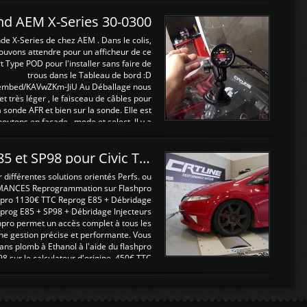
and AEM X-Series 30-0300
nde X-Series de chez AEM . Dans le colis,
ouvons attendre pour un afficheur de ce
t Type POD pour l'installer sans faire de
trous dans le Tableau de bord :D
/embed/KAVwZKm-JiU Au Déballage nous
 et très léger , le faisceau de câbles pour
a sonde AFR et bien sur la sonde. Elle est
 boutons en façade , mode et select. Il y a
différentes fonctions ...
Reprogrammations E85 et SP98 pour Civic Type R FN2
ifférentes solutions orientés Perfs. ou
MANCES Reprogrammation sur Flashpro
pro 1130€ TTC Reprog E85 + Débridage
eprog E85 + SP98 + Débridage Injecteurs
hpro permet un accès complet à tous les
ne gestion précise et performante. Vous
ans plomb à Ethanol à l'aide du flashpro
sur le calculateur d'origine 450€ TTC
Un gain d'environ 10cv et 15nm ...