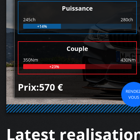
Puissance
245ch
280ch
+14%
Couple
350Nm
430Nm
+23%
Prix:570 €
RENDEZ
VOUS
Latest realisatio