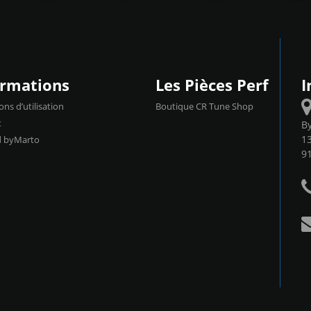
ormations
Les Pièces Perf
I
ons d’utilisation
Boutique CR Tune Shop
t
B
13
d byMarto
9