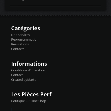
temperaturetemperature d'air
Reprog SP + Flashpro 1130€ TTC Reprog
d'admissiontemp ex. pour atmo -30- 80°C
E85 + Débridage injecteurs + Flashpro
moteurs suralsECT/CTSengine coolant
1220€ TTC Reprog E85 + SP98 + Débridage
temperaturetemperature ldr moteurtemp
Injecteurs + Flashpro 1370€ TTC Le
ex. a froid 80-100°C a ...
Flashpro permet un accès complet à tous
les paramètres moteur et ainsi une gestion
Catégories
précise et performante. Vous pourrez
basculer de la carto sans plomb à Ethanol à
Nos Services
l'aide du flashpro OPTION ECONOMIQUES
Reprogrammation
Reprog SP 98 sur le calculateur d'origine
Realisations
450€ TTC Un gain d'environ 10cv et 15nm
Contacts
...
Informations
Conditions d’utilisation
Contact
Created byMarto
Les Pièces Perf
Boutique CR Tune Shop