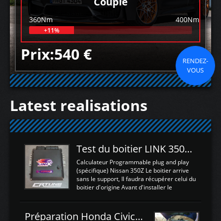
Couple
360Nm
400Nm
+11%
Prix:540 €
RENDEZ-
VOUS
Latest realisations
Test du boitier LINK 350Z Plugin ECU
Calculateur Programmable plug and play
(spécifique) Nissan 350Z Le boitier arrive
sans le support, Il faudra récupérer celui du
boitier d'origine Avant d'installer le
calculateur dans la voiture, nous allons
connecter le harness d'extension afin
d'envoyer l'information de la large bande
Préparation Honda Civic Type R FK2
dans le boitier. sydney sweeney deepfake