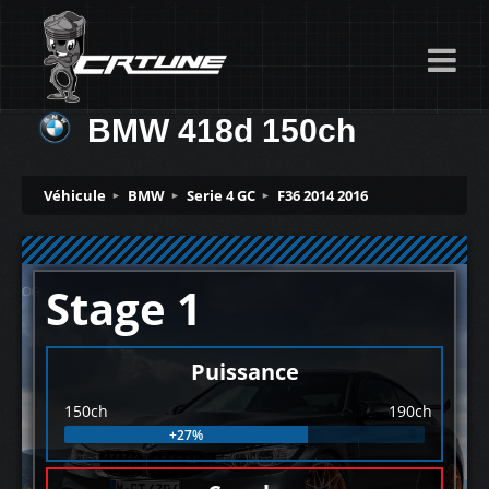
BMW 418d 150ch
Véhicule
BMW
Serie 4 GC
F36 2014 2016
Stage 1
Puissance
150ch
190ch
+27%