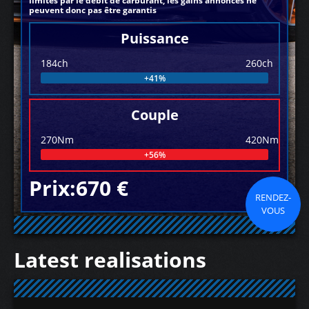
limités par le débit de carburant, les gains annoncés ne
peuvent donc pas être garantis
Puissance
184ch
260ch
+41%
Couple
270Nm
420Nm
+56%
Prix:670 €
RENDEZ-
VOUS
Latest realisations