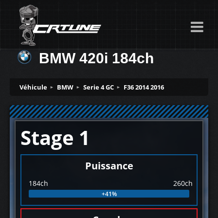
BMW 420i 184ch
Véhicule
BMW
Serie 4 GC
F36 2014 2016
Stage 1
Puissance
184ch
260ch
+41%