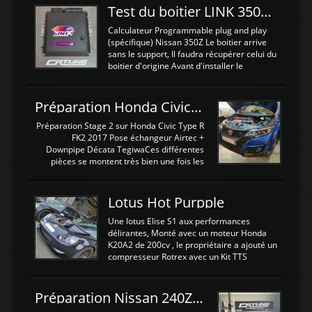
Test du boitier LINK 350Z Plugin ECU
Calculateur Programmable plug and play
(spécifique) Nissan 350Z Le boitier arrive
sans le support, Il faudra récupérer celui du
boitier d'origine Avant d'installer le
calculateur dans la voiture, nous allons
connecter le harness d'extension afin
d'envoyer l'information de la large bande
Préparation Honda Civic Type R FK2
dans le boitier. sydney sweeney deepfake
La sortie 0-5V de l'afr sera connectée sur
Préparation Stage 2 sur Honda Civic Type R
l'entrée AN Volt 8 et GndAN pour
FK2 2017 Pose échangeur Airtec +
Analogique, et Volt car l'information est une
Downpipe Décata TegiwaCes différentes
tension (Pas une résistance variable d'un
pièces se montent très bien une fois les
capteur de pression ou de température Il
passages de roues et l'imposant fond plat
est temps de brancher le ...
déposé. L'échangeur massif demande une
légere découpe du plastique inferieur,
Lotus Hot Purpple
negénant en rien la structure ou le
fonctionnement du fond plat. Une
Une lotus Elise S1 aux performances
reprogrammation Stage 2 est faite sur le
délirantes, Monté avec un moteur Honda
calculateur d'origine. Une alternative
K20A2 de 200cv , le propriétaire a ajouté un
économique au passage sur Hondata
compresseur Rotrex avec un Kit TTS
FlashproFK2 / Fk8. La Civic développe
performance . La puissance n'étant "que"
d'origine 310cv et 400Nn , Une fois
de 300cv, David a décidé de fiabiliser et
reprogrammé et les ...
d'augmenter la puissance de son moteur:
Préparation Nissan 240Z SR20DET
un watercooler a été ajouté. 300Cv sans