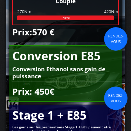
Couple
270Nm
420Nm
+56%
Prix:570 €
RENDEZ-
VOUS
Conversion E85
Conversion Ethanol sans gain de
puissance
Prix: 450€
RENDEZ-
VOUS
Stage 1 + E85
Les gains sur les préparations Stage 1 + E85 peuvent être