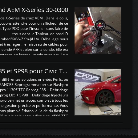
and AEM X-Series 30-0300
nde X-Series de chez AEM . Dans le colis,
ouvons attendre pour un afficheur de ce
t Type POD pour l'installer sans faire de
trous dans le Tableau de bord :D
/embed/KAVwZKm-JiU Au Déballage nous
 et très léger , le faisceau de câbles pour
a sonde AFR et bien sur la sonde. Elle est
 boutons en façade , mode et select. Il y a
différentes fonctions ...
Reprogrammations E85 et SP98 pour Civic Type R FN2
ifférentes solutions orientés Perfs. ou
MANCES Reprogrammation sur Flashpro
pro 1130€ TTC Reprog E85 + Débridage
eprog E85 + SP98 + Débridage Injecteurs
hpro permet un accès complet à tous les
ne gestion précise et performante. Vous
ans plomb à Ethanol à l'aide du flashpro
sur le calculateur d'origine 450€ TTC
Un gain d'environ 10cv et 15nm ...