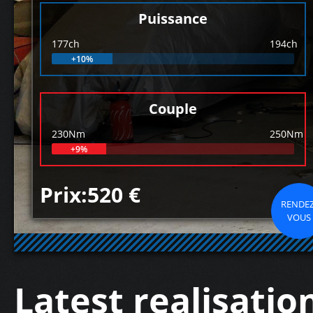
Puissance
177ch
194ch
+10%
Couple
230Nm
250Nm
+9%
Prix:520 €
RENDEZ
VOUS
Latest realisatio