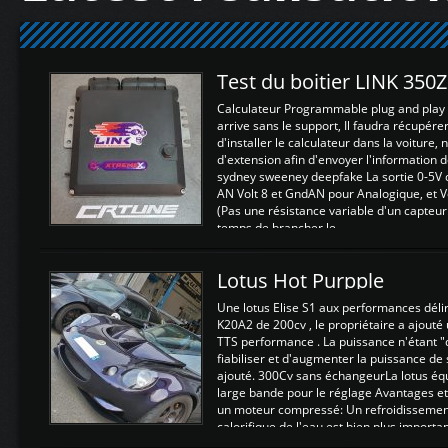
Test du boitier LINK 350
Calculateur Programmable plug and play (
arrive sans le support, Il faudra récupérer
d'installer le calculateur dans la voiture,
d'extension afin d'envoyer l'information d
sydney sweeney deepfake La sortie 0-5V d
AN Volt 8 et GndAN pour Analogique, et Vo
(Pas une résistance variable d'un capteur
temps de brancher le ...
Lotus Hot Purpple
Une lotus Elise S1 aux performances dél
K20A2 de 200cv , le propriétaire a ajouté
TTS performance . La puissance n'étant "
fiabiliser et d'augmenter la puissance de
ajouté. 300Cv sans échangeurLa lotus éq
large bande pour le réglage Avantages et
un moteur compressé: Un refroidissement 
calorifique de l'eau est bien plus importan