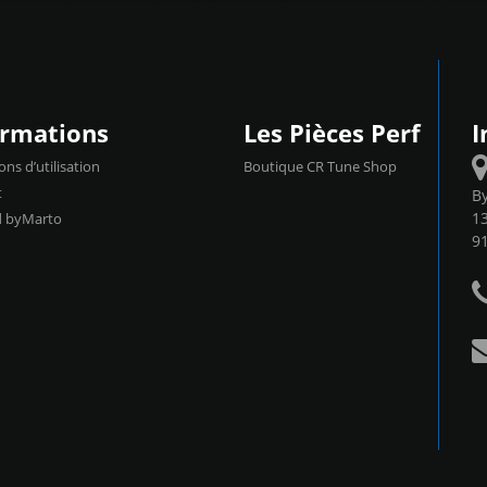
ormations
Les Pièces Perf
I
ons d’utilisation
Boutique CR Tune Shop
t
B
13
d byMarto
9