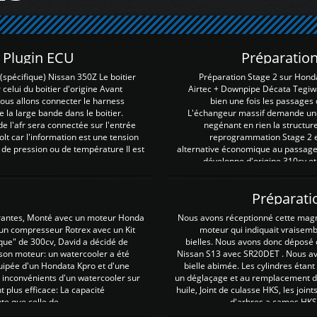
Z Plugin ECU
Préparation
spécifique) Nissan 350Z Le boitier
Préparation Stage 2 sur Hond
 celui du boitier d'origine Avant
Airtec + Downpipe Décata Tegiwa
 nous allons connecter le harness
bien une fois les passages 
e la large bande dans le boitier.
L'échangeur massif demande une 
e l'afr sera connectée sur l'entrée
negénant en rien la structur
lt car l'information est une tension
reprogrammation Stage 2 est
 de pression ou de température Il est
alternative économique au passage 
développe d'origine 310cv et
Préparati
irantes, Monté avec un moteur Honda
Nous avons réceptionné cette mag
 un compresseur Rotrex avec un Kit
moteur qui indiquait vraisem
que" de 300cv, David a décidé de
bielles. Nous avons donc déposé 
 son moteur: un watercooler a été
Nissan S13 avec SR20DET . Nous avo
uipée d'un Hondata Kpro et d'une
bielle abimée. Les cylindres étan
 inconvénients d'un watercooler sur
un déglaçage et au remplacement de
plus efficace: La capacité
huile, Joint de culasse HKS, les jo
te que celle de ...
d'arbres a cames HKS 