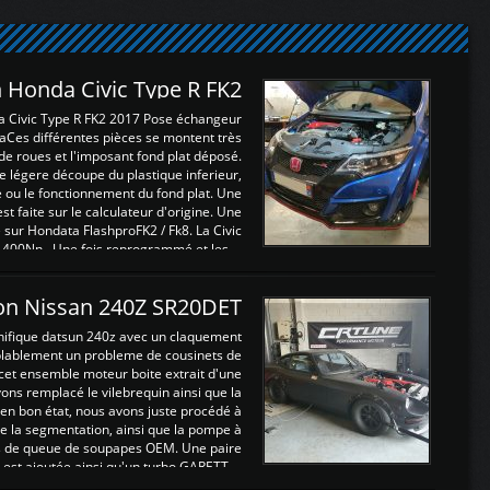
 Honda Civic Type R FK2
a Civic Type R FK2 2017 Pose échangeur
Ces différentes pièces se montent très
de roues et l'imposant fond plat déposé.
légere découpe du plastique inferieur,
e ou le fonctionnement du fond plat. Une
 faite sur le calculateur d'origine. Une
sur Hondata FlashproFK2 / Fk8. La Civic
 400Nn , Une fois reprogrammé et les ...
on Nissan 240Z SR20DET
nifique datsun 240z avec un claquement
blablement un probleme de cousinets de
cet ensemble moteur boite extrait d'une
ns remplacé le vilebrequin ainsi que la
t en bon état, nous avons juste procédé à
 la segmentation, ainsi que la pompe à
ints de queue de soupapes OEM. Une paire
est ajoutée ainsi qu'un turbo GARETT ...