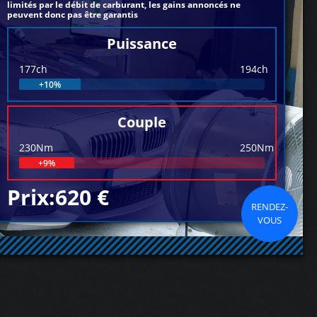
limités par le débit de carburant, les gains annoncés ne
peuvent donc pas être garantis
Puissance
177ch
194ch
+10%
Couple
230Nm
250Nm
+9%
Prix:620 €
RENDEZ-
VOUS