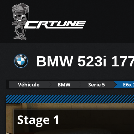
BMW 523i 17
Véhicule
BMW
Serie 5
E6x 
Stage 1