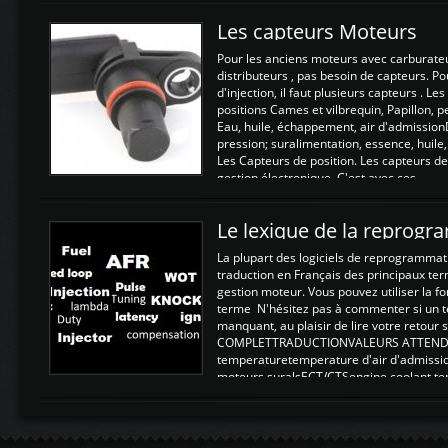
Les capteurs Moteurs
Pour les anciens moteurs avec carburate
distributeurs , pas besoin de capteurs. P
d'injection, il faut plusieurs capteurs . L
positions Cames et vilbrequin, Papillon, 
Eau, huile, échappement, air d'admission
pression; suralimentation, essence, huile,
Les Capteurs de position. Les capteurs de
gestion électronique. C'est avec ces ...
Le lexique de la reprog
La plupart des logiciels de reprogrammati
traduction en Français des principaux te
gestion moteur. Vous pouvez utiliser la fo
terme N'hésitez pas à commenter si un t
manquant, au plaisir de lire votre retou
COMPLETTRADUCTIONVALEURS ATTENDUE
temperaturetemperature d'air d'admissi
moteurs suralsECT/CTSengine coolant t
moteurtemp ex. a froid 80-100°C a ...