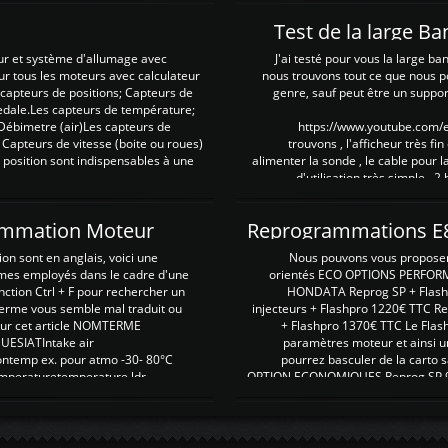
Test de la large B
ur et système d'allumage avec
J'ai testé pour vous la large ba
our tous les moteurs avec calculateur
nous trouvons tout ce que nous p
es capteurs de positions; Capteurs de
genre, sauf peut être un suppor
pedale.Les capteurs de température;
Débimetre (air)Les capteurs de
https://www.youtube.com
 Capteurs de vitesse (boite ou roues)
trouvons , l'afficheur très fin
 position sont indispensables à une
alimenter la sonde , le cable pour l
d'utilisation très simple , 2
rammation Moteur
on sont en anglais, voici une
Nous pouvons vous proposer d
rmes employés dans le cadre d'une
orientés ECO OPTIONS PERFOR
nction Ctrl + F pour rechercher un
HONDATA Reprog SP + Flash
erme vous semble mal traduit ou
injecteurs + Flashpro 1220€ TTC R
r sur cet article NOMTERME
+ Flashpro 1370€ TTC Le Flas
SIATIntake air
paramètres moteur et ainsi u
ontemp ex. pour atmo -30- 80°C
pourrez basculer de la carto s
emperaturetemperature ldr
OPTION ECONOMIQUES Reprog SP 98 